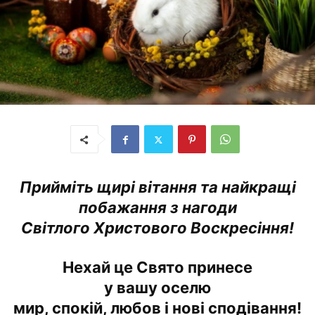
Прийміть щирі вітання та найкращі
побажання з нагоди
Cвітлого Христового Воскресіння!
Нехай це Свято принесе
у вашу оселю
мир, спокій, любов і нові сподівання!