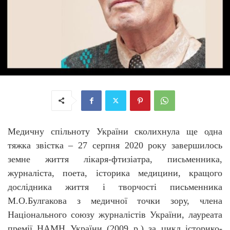
Медичну спільноту України
сколихнула ще одна
тяжка звістка – 27 серпня 2020 року завершилось
земне життя лікаря-фтизіатра, письменника,
журналіста
,
поета, історика медицини, кращого
дослідника життя
і
творчості письменника
М.О.Булгакова з медичної точки зору, члена
Національного союзу журналістів України, лауреата
премії НАМН України (2009 р.) за цикл історико-