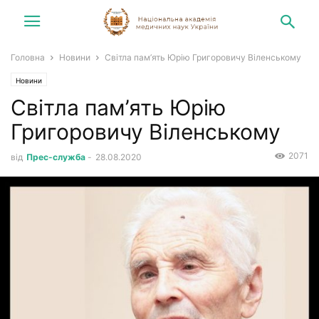
Головна
Новини
Світла пам’ять Юрію Григоровичу Віленському
Новини
Світла пам’ять Юрію
Григоровичу Віленському
2071
від
Прес-служба
-
28.08.2020