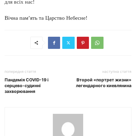
для вс
іх нас!
Вічна пам’ять та Царство Небесне!
попередня стаття
наступна стаття
Пандемія COVID-19 і
Второй «портрет жизни»
серцево-судинні
легендарного киевлянина
захворювання