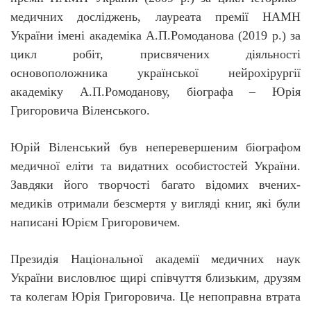
медичних досліджень, лауреата премії НАМН
України імені академіка А.П.Ромоданова (2019 р.) за
цикл робіт, присвячених діяльності
основоположника української нейрохірургії
академік
у
А.П.Ромоданов
у, біографа
– Юрія
Григоровича Віленського.
Юрій Віленський був
неперевершеним
біографом
медичної еліти
та
видатних особистостей України.
Завдяки його творчості багато відомих вчених-
медиків отримали безсмертя у вигляді книг, які були
написані Юрієм Григоровичем.
П
резидія Національної академії медичних наук
України висловлює щирі співчуття близьким, друзям
та колегам Юрія Григоровича.
Це непоправна втрата