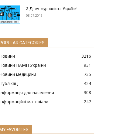
З Днем журналіста України!
08.07.2019
POPULAR CATEGORIES
Новини
3216
Новини НАМН України
931
Новини медицини
735
Публікації
424
Інформація для населення
308
Інформаційні матеріали
247
MY FAVORITES