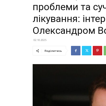
проблеми та суч
лікування: інте
Олександром В
02.10.2025
Поділитись