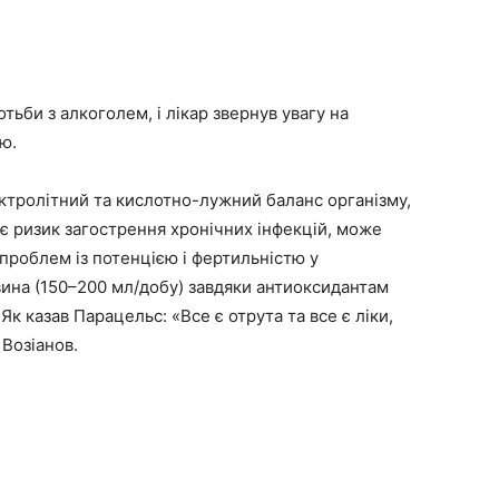
тьби з алкоголем, і лікар звернув увагу на
ю.
ктролітний та кислотно-лужний баланс організму,
є ризик загострення хронічних інфекцій, може
проблем із потенцією і фертильністю у
вина (150–200 мл/добу) завдяки антиоксидантам
к казав Парацельс: «Все є отрута та все є ліки,
 Возіанов.