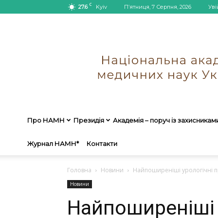
C
27.6
Kyiv
П’ятниця, 7 Серпня, 2026
Уві
Про НАМН
Президія
Академія – поруч із захисникам
Журнал НАМН*
Контакти
Головна
Новини
Найпоширеніші урологічні пр
Новини
Найпоширеніші 