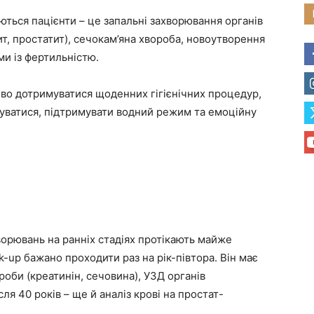
аються пацієнти – це запальні захворювання органів
т, простатит), сечокам’яна хвороба, новоутворення
ми із фертильністю.
во дотримуватися щоденних гігієнічних процедур,
чуватися, підтримувати водний режим та емоційну
ворювань на ранніх стадіях протікають майже
-up бажано проходити раз на рік-півтора. Він має
роби (креатинін, сечовина), УЗД органів
сля 40 років – ще й аналіз крові на простат-