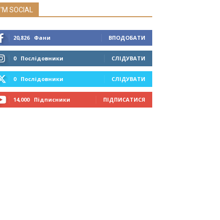
I'M SOCIAL
20,826
Фани
ВПОДОБАТИ
0
Послідовники
СЛІДУВАТИ
0
Послідовники
СЛІДУВАТИ
14,000
Підписники
ПІДПИСАТИСЯ