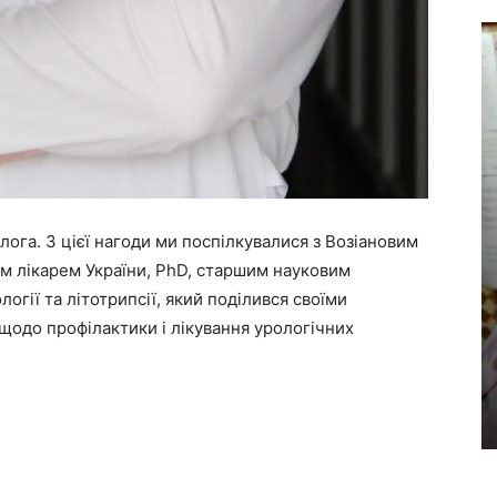
лога. З цієї нагоди ми поспілкувалися з Возіановим
 лікарем України, PhD, старшим науковим
логії та літотрипсії, який поділився своїми
одо профілактики і лікування урологічних