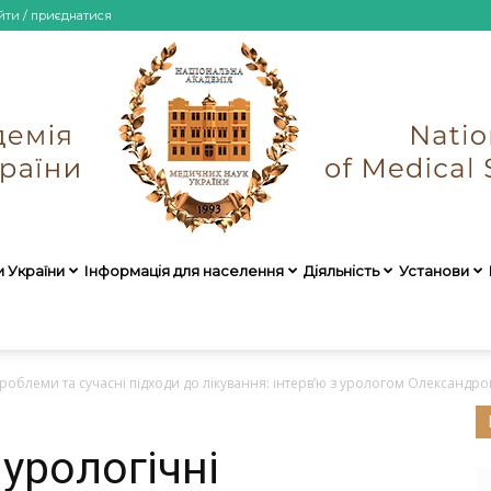
йти / приєднатися
и України
Інформація для населення
Діяльність
Установи
НАМН
облеми та сучасні підходи до лікування: інтерв’ю з урологом Олександром
урологічні
України