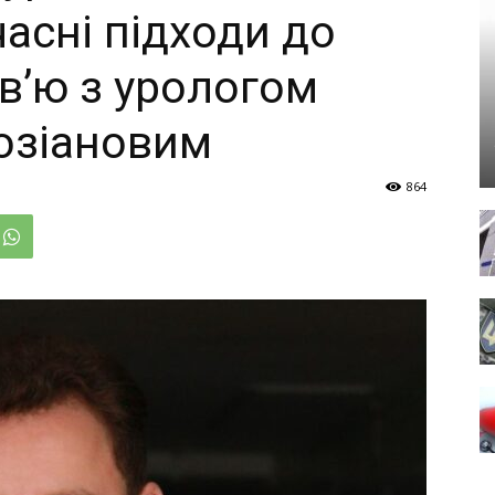
асні підходи до
рв’ю з урологом
озіановим
864