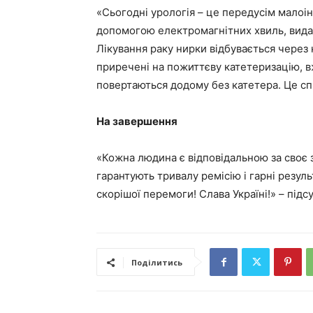
«Сьогодні урологія – це передусім малоі
допомогою електромагнітних хвиль, вида
Лікування раку нирки відбувається через кі
приречені на пожиттєву катетеризацію, вж
повертаються додому без катетера. Це сп
На завершення
«Кожна людина є відповідальною за своє 
гарантують тривалу ремісію і гарні резуль
скорішої перемоги! Слава Україні!» – під
Поділитись