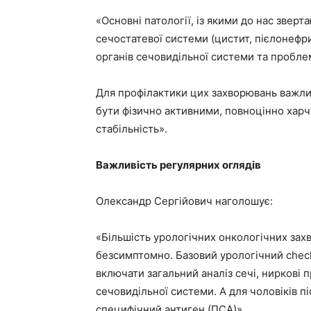
«Основні патології, із якими до нас зверт
сечостатевої системи (цистит, пієлонефри
органів сечовидільної системи та пробле
Для профілактики цих захворювань важли
бути фізично активними, повноцінно хар
стабільність».
Важливість регулярних оглядів
Олександр Сергійович наголошує:
«Більшість урологічних онкологічних зах
безсимптомно. Базовий урологічний check
включати загальний аналіз сечі, ниркові п
сечовидільної системи. А для чоловіків пі
специфічний антиген (ПСА)».