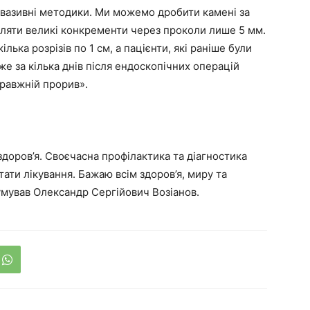
нвазивні методики. Ми можемо дробити камені за
ляти великі конкременти через проколи лише 5 мм.
лька розрізів по 1 см, а пацієнти, які раніше були
е за кілька днів після ендоскопічних операцій
равжній прорив».
здоров’я. Своєчасна профілактика та діагностика
тати лікування. Бажаю всім здоров’я, миру та
сумував Олександр Сергійович Возіанов.