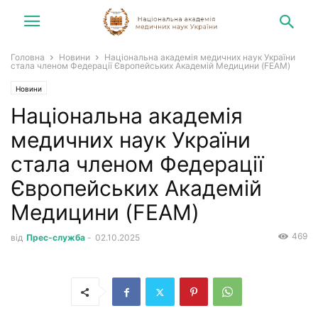
Головна
Новини
Національна академія медичних наук України
стала членом Федерації Європейських Академій Медицини (FEAM)
Новини
Національна академія
медичних наук України
стала членом Федерації
Європейських Академій
Медицини (FEAM)
469
від
Прес-служба
-
02.10.2025