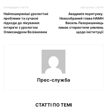
попередня стаття
наступна стаття
Найпоширеніші урологічні
Академія порятунку.
проблеми та сучасні
Новообраний глава НАМН
підходи до лікування:
Василь Лазоришинець
інтерв’ю з урологом
ламає стереотипи уявлень
Олександром Возіановим
щодо інституції
Прес-служба
СТАТТІ ПО ТЕМІ