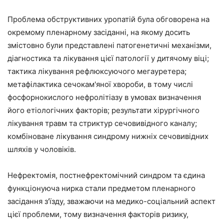
Проблема обструктивних уропатій була обговорена на
окремому пленарному засіданні, на якому досить
змістовно були представлені патогенетичні механізми,
діагностика та лікування цієї патології у дитячому віці;
тактика лікування рефлюксуючого мегауретера;
метафілактика сечокам'яної хвороби, в тому числі
фосфорнокислого нефролітіазу в умовах визначення
його етіологічних факторів; результати хірургічного
лікування травм та стриктур сечовивідного каналу;
комбіноване лікування синдрому нижніх сечовивідних
шляхів у чоловіків.
Нефректомія, постнефректомічний синдром та єдина
функціонуюча нирка стали предметом пленарного
засідання з'їзду, зважаючи на медико-соціальний аспект
цієї проблеми, тому визначення факторів ризику,