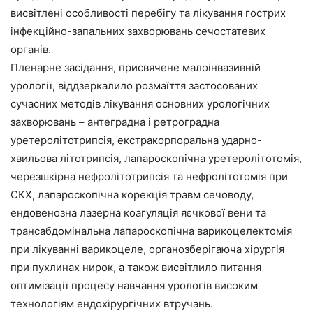
висвітлені особливості перебігу та лікування гострих
інфекційно-запальних захворювань сечостатевих
органів.
Пленарне засідання, присвячене малоінвазивній
урології, віддзеркалило розмаїття застосованих
сучасних методів лікування основних урологічних
захворювань – антеградна і ретроградна
уретеролітотрипсія, екстракорпоральна ударно-
хвильова літотрипсія, лапароскопічна уретеролітотомія,
черезшкірна нефролітотрипсія та нефролітотомія при
СКХ, лапароскопічна корекція травм сечоводу,
ендовенозна лазерна коагуляція яєчкової вени та
трансабдомінальна лапароскопічна варикоцелектомія
при лікуванні варикоцеле, органозберігаюча хірургія
при пухлинах нирок, а також висвітлило питання
оптимізації процесу навчання урологів високим
технологіям ендохірургічних втручань.