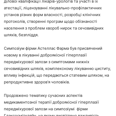
ділової кваліфікації лікарів-урологів та участі в їх
атестації, ліцензуванні лікувально-профілактичних
установ різних форм власності, розробці клінічних
протоколів, створенні програм щодо обізнаності
населення з проблем хвороб нирок та сечовивідних
шляхів, безпліддя.
Симпозіум фірми Астеллас Фарма був присвячений
новому в лікуванні доброякісної гіперплазії
передміхурової залози з симптомами нижніх
сечовивідних шляхів, комплексному лікуванню циститу,
впливу інфекцій, що передаються статевим шляхом, на
репродуктивне здоров'я чоловіків.
Продовжено тематику сучасних аспектів
медикаментозної терапії доброякісної гіперплазії
передміхурової залози на симпозіумі фірми
Глаксосміткляйн, на якому висвітлено важливість