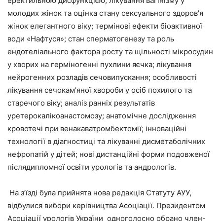
еректильною дисфункцією; лікування вагінізму у
молодих жінок та оцінка стану сексуального здоров'я
жінок елегантного віку; термінові ефекти біоактивної
води «Нафтуся»; стан сперматогенезу та роль
ендотеліального фактора росту та щільності мікросудин
у хворих на герміногенні пухлини яєчка; лікування
нейрогенних розладів сечовипускання; особливості
лікування сечокам'яної хвороби у осіб похилого та
старечого віку; аналіз ранніх результатів
уретерокалікоанастомозу; анатомічне дослідження
кровотечі при венакаватромбектомії; інноваційні
технології в діагностиці та лікуванні дисметаболічних
нефропатій у дітей; нові дистанційні форми подовженої
післядипломної освіти урологів та андрологів.
На з’їзді була прийнята нова редакція Статуту АУУ,
відбулися вибори керівництва Асоціації. Президентом
Асоціації урологів України одноголосно обрано член-