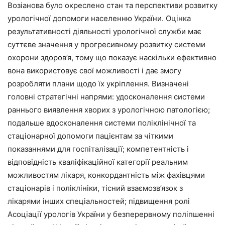
Возіанова було окреслено стан та перспективи розвитку
урологічної допомоги населенню України. Оцінка
результативності діяльності урологічної служби має
суттєве значення у прогресивному розвитку системи
охорони здоров’я, тому що показує наскільки ефективно
вона використовує свої можливості і дає змогу
розробляти плани щодо їх укріплення. Визначені
головні стратегічні напрями: удосконалення системи
раннього виявлення хворих з урологічною патологією;
подальше вдосконалення системи поліклінічної та
стаціонарної допомоги пацієнтам за чіткими
показаннями для госпіталізації; компетентність і
відповідність кваліфікаційної категорії реальним
можливостям лікаря, конкордантність між фахівцями
стаціонарів і поліклініки, тісний взаємозв’язок з
лікарями інших спеціальностей; підвищення ролі
Асоціації урологів України у безперервному поліпшенні