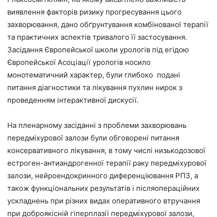
виявлення факторів ризику прогресування цього
захворювання, дано обґрунтування комбінованої терапії
та практичних аспектів тривалого її застосування.
Засідання Європейської школи урологів під егідою
Європейської Асоціації урологів носило
монотематичний характер, були глибоко подані
питання діагностики та лікування пухлин нирок з
проведенням інтерактивної дискусії.
На пленарному засіданні з проблеми захворювань
передміхурової залози були обговорені питання
консервативного лікування, в тому числі низькодозової
естроген-антиандрогенної терапії раку передміхурової
залози, нейроендокринного диференціювання РПЗ, а
також функціональних результатів і післяопераційних
ускладнень при різних видах оперативного втручання
при доброякісній гіперплазії передміхурової залози,