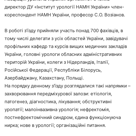
директор ДУ «Інститут урології НАМН України» член-
кореспондент НАМН України, професор С.О. Возіанов.
В роботі з’їзду прийняли участь понад 700 фахівців, в
тому числі делегати з усіх областей України, завідувачі
профільних кафедр та курсів вищих медичних закладів
України, головні урологи обласних адміністративних
територій України, колеги з Нідерландів, Італії,
Російської Федерації, Республіки Білорусь,
Азербайджану, Казахстану, Польщі.
На порядку денному з'їзду розглядалися такі напрямки –
захворювання передміхурової залози: етіологія,
патогенез, діагностика, лікування; обструктивні
уропатії; малоінвазивна урологія; нефректомія,
постнефректомічний синдром, єдина функціонуюча
нирка; нове в урології; організаційні питання.