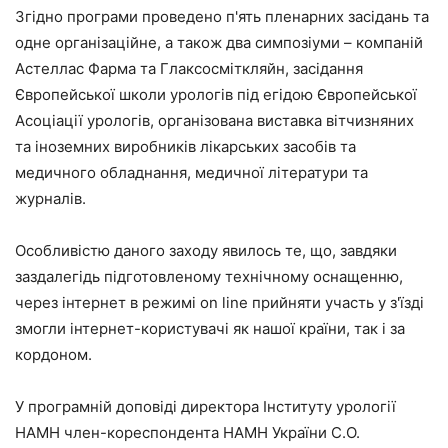
Згідно програми проведено п'ять пленарних засідань та
одне організаційне, а також два симпозіуми – компаній
Астеллас Фарма та Глаксосміткляйн, засідання
Європейської школи урологів під егідою Європейської
Асоціації урологів, організована виставка вітчизняних
та іноземних виробників лікарських засобів та
медичного обладнання, медичної літератури та
журналів.
Особливістю даного заходу явилось те, що, завдяки
заздалегідь підготовленому технічному оснащенню,
через інтернет в режимі on line прийняти участь у з'їзді
змогли інтернет-користувачі як нашої країни, так і за
кордоном.
У програмній доповіді директора Інституту урології
НАМН член-кореспондента НАМН України С.О.