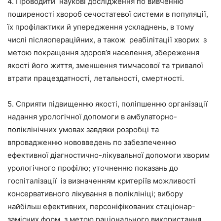
4. Проводити наукові дослідження по вивченню
поширеності хвороб сечостатевої системи в популяції,
їх профілактики й упередження ускладнень, в тому
числі післяопераційних, а також реабілітації хворих з
метою покращення здоров’я населення, збереження
якості його життя, зменшення тимчасової та тривалої
втрати працездатності, летальності, смертності.
5. Сприяти підвищенню якості, поліпшенню організації
надання урологічної допомоги в амбулаторно-
поліклінічних умовах завдяки розробці та
впровадженню нововведень по забезпеченню
ефективної діагностично-лікувальної допомоги хворим
урологічного профілю; уточненню показань до
госпіталізації із визначенням критеріїв можливості
консервативного лікування в поліклініці; вибору
найбільш ефективних, персоніфікованих стаціонар-
замісних форм, з метою раціонального використання