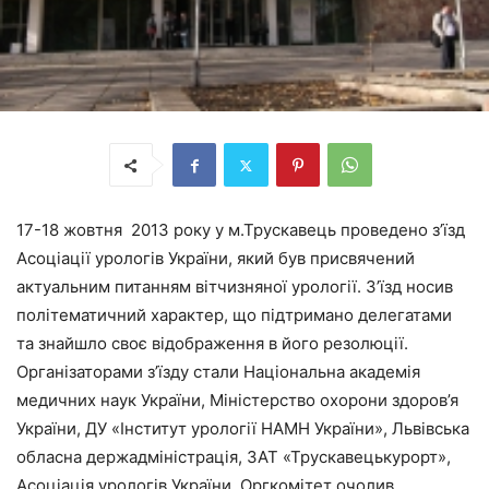
17-18 жовтня 2013 року у м.Трускавець проведено з’їзд
Асоціації урологів України, який був присвячений
актуальним питанням вітчизняної урології. З’їзд носив
політематичний характер, що підтримано делегатами
та знайшло своє відображення в його резолюції.
Організаторами з’їзду стали Національна академія
медичних наук України, Міністерство охорони здоров’я
України, ДУ «Інститут урології НАМН України», Львівська
обласна держадміністрація, ЗАТ «Трускавецькурорт»,
Асоціація урологів України. Оргкомітет очолив