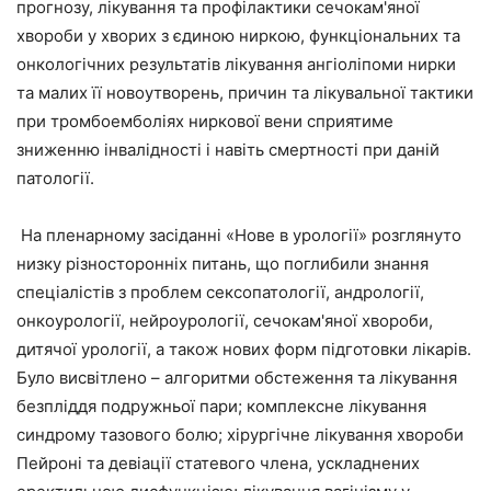
прогнозу, лікування та профілактики сечокам'яної
хвороби у хворих з єдиною ниркою, функціональних та
онкологічних результатів лікування ангіоліпоми нирки
та малих її новоутворень, причин та лікувальної тактики
при тромбоемболіях ниркової вени сприятиме
зниженню інвалідності і навіть смертності при даній
патології.
На пленарному засіданні «Нове в урології» розглянуто
низку різносторонніх питань, що поглибили знання
спеціалістів з проблем сексопатології, андрології,
онкоурології, нейроурології, сечокам'яної хвороби,
дитячої урології, а також нових форм підготовки лікарів.
Було висвітлено – алгоритми обстеження та лікування
безпліддя подружньої пари; комплексне лікування
синдрому тазового болю; хірургічне лікування хвороби
Пейроні та девіації статевого члена, ускладнених