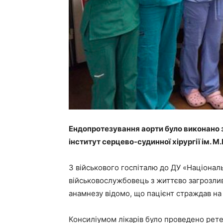
Ендопротезування аорти було виконано 
інститут серцево-судинної хірургії ім. 
З військового госпіталю до ДУ «Націонал
військовослужбовець з життєво загрозлив
анамнезу відомо, що пацієнт страждав на 
Консиліумом лікарів було проведено рете