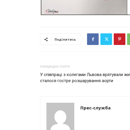
Поділитись
попередня стаття
У співпраці з колегами Львова врятували жит
сталося гостре розшарування аорти
Прес-служба