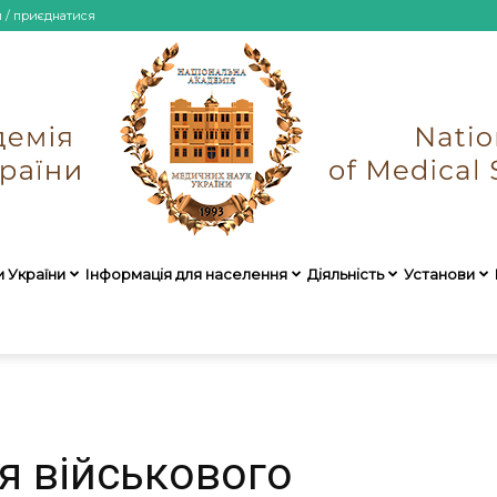
и / приєднатися
и України
Інформація для населення
Діяльність
Установи
НАМН
я військового
України