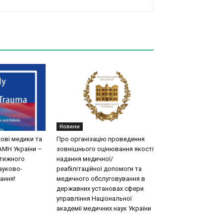
Новини
кові медики та
Про організацію проведення
АМН України –
зовнішнього оцінювання якості
стижного
надання медичної/
ауково-
реабілітаційної допомоги та
ання!
медичного обслуговування в
державних установах сфери
управління Національної
академії медичних наук України