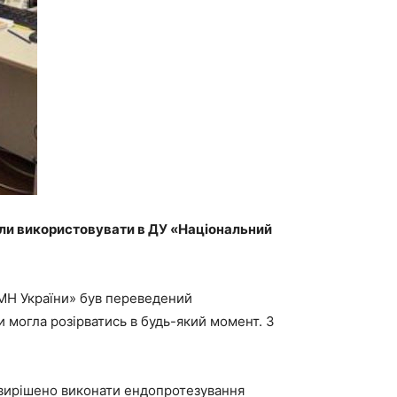
али використовувати в
ДУ «Національний
АМН України» був переведений
 могла розірватись в будь-який момент. З
 вирішено виконати ендопротезування