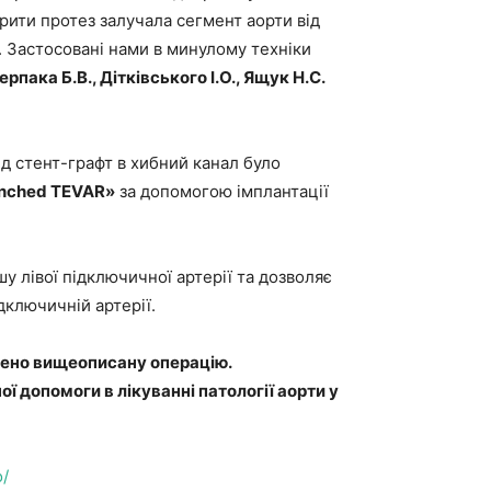
рити протез залучала сегмент аорти від
. Застосовані нами в минулому техніки
ерпака Б.В., Дітківського І.О., Ящук Н.С.
ід стент-графт в хибний канал було
nched TEVAR»
за допомогою імплантації
у лівої підключичної артерії та дозволяє
дключичній артерії.
дено вищеописану операцію.
 допомоги в лікуванні патології аорти у
o/