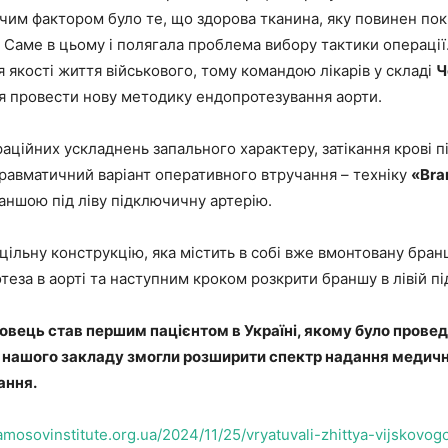
чим фактором було те, що здорова тканина, яку повинен пок
. Саме в цьому і полягала проблема вибору тактики операції
 якості життя військового, тому командою лікарів у складі
Ч
я провести нову методику ендопротезування аорти.
аційних ускладнень запального характеру, затікання крові п
равматичний варіант оперативного втручання – техніку
«Bra
аншою під ліву підключичну артерію.
льну конструкцію, яка містить в собі вже вмонтовану бранш
еза в аорті та наступним кроком розкрити браншу в лівій пі
вець став першим пацієнтом в Україні, якому було прове
нашого закладу змогли розширити спектр надання медичної
ання.
/amosovinstitute.org.ua/2024/11/25/vryatuvali-zhittya-vijskovog