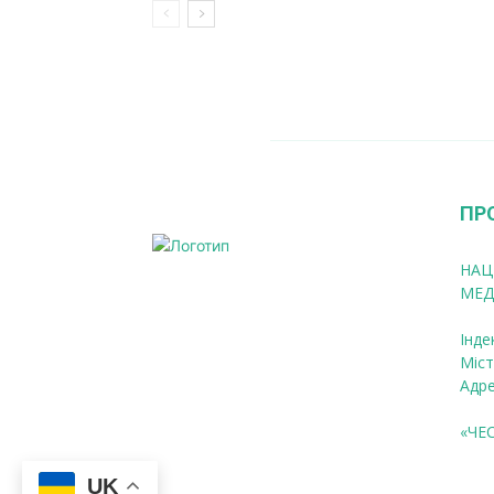
ПР
НАЦ
МЕД
Інде
Міст
Адре
«ЧЕ
UK