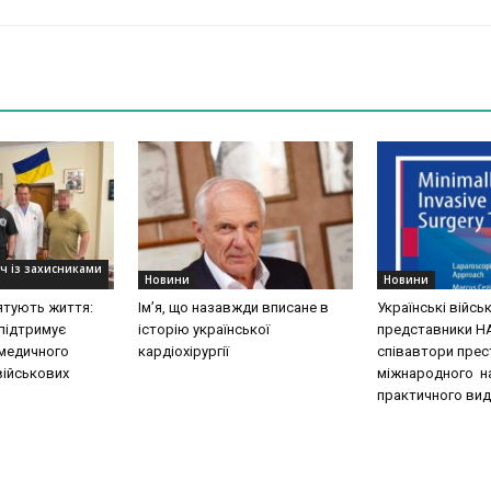
уч із захисниками
Новини
Новини
рятують життя:
Ім’я, що назавжди вписане в
Українські війсь
підтримує
історію української
представники Н
медичного
кардіохірургії
співавтори пре
військових
міжнародного н
практичного вид