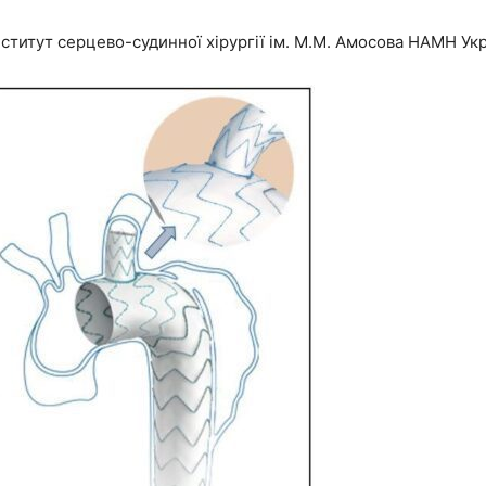
ститут серцево-судинної хірургії ім. М.М. Амосова НАМН Ук