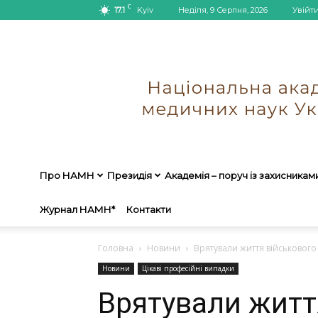
C
17.1
Kyiv
Неділя, 9 Серпня, 2026
Увійт
Про НАМН
Президія
Академія – поруч із захисникам
Журнал НАМН*
Контакти
Головна
Новини
Врятували життя військового
Новини
Цікаві професійні випадки
Врятували житт