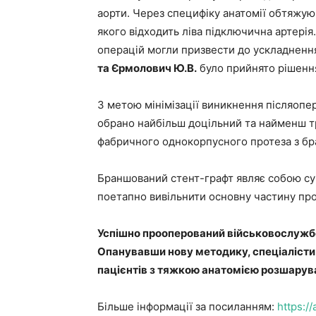
аорти. Через специфіку анатомії обтяжую
якого відходить ліва підключична артерія
операцій могли призвести до ускладнення
та Єрмолович Ю.В.
було прийнято рішенн
З метою мінімізації виникнення післяопер
обрано найбільш доцільний та найменш т
фабричного однокорпусного протеза з бр
Браншований стент-графт являє собою суці
поетапно вивільнити основну частину прот
Успішно прооперований військовослужбо
Опанувавши нову методику, спеціалісти 
пацієнтів з тяжкою анатомією розшарув
Більше інформації за посиланням:
https:/