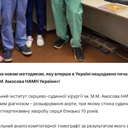
за новою методикою, яку вперше в Україні нещодавно поч
М.М. Амосова НАМН України»!
ьний інститут серцево-судинної хірургії ім. М.М. Амосова Н
им діагнозом – розшарування аорти, при якому стінка судини
гіпертензивну хворобу серця близько 10 років.
льний аналіз компʼютерної томографії за результатом якого