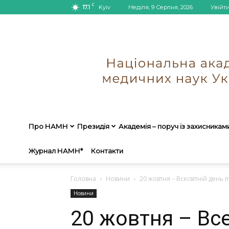
C
17.1
Kyiv
Неділя, 9 Серпня, 2026
Увійт
Про НАМН
Президія
Академія – поруч із захисникам
Журнал НАМН*
Контакти
Головна
Новини
20 жовтня – Всесвітній день
Новини
20 жовтня – Все