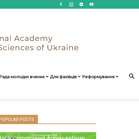
Рада молодих вчених
Для фахівців
Реформування
POPULAR POSTS
Нейрохірургічний форум-вебінар