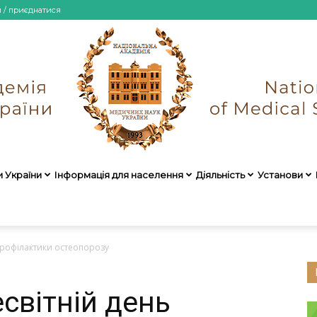
и / приєднатися
и України
Інформація для населення
Діяльність
Установи
НАМН
 профілактики остеопорозу
світній день
України