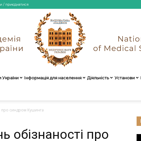
и / приєднатися
и України
Інформація для населення
Діяльність
Установи
НАМН
ті про синдром Кушинга
ь обізнаності про
України