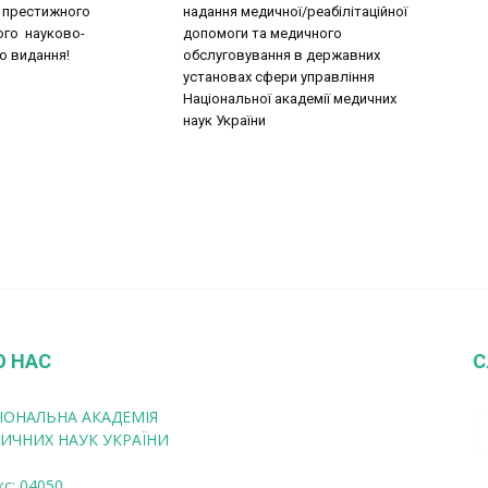
 престижного
надання медичної/реабілітаційної
го науково-
допомоги та медичного
о видання!
обслуговування в державних
установах сфери управління
Національної академії медичних
наук України
О НАС
С
ІОНАЛЬНА АКАДЕМІЯ
ИЧНИХ НАУК УКРАЇНИ
кс: 04050