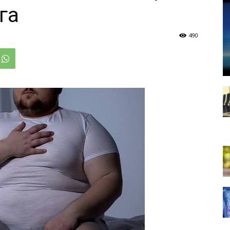
га
490