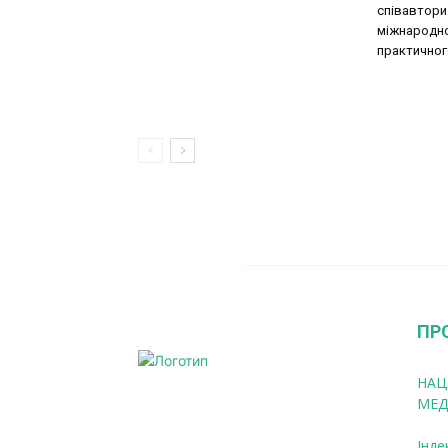
співавтори
міжнародно
практичног
ПР
НАЦ
МЕД
Інде