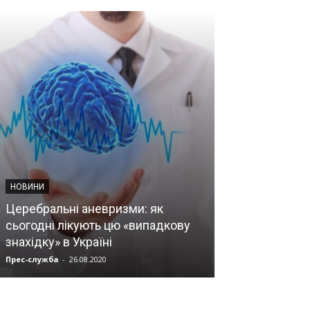
НОВИНИ
Церебральні аневризми: як
ДОКУМЕНТИ
сьогодні лікують цю «випадкову
знахідку» в Україні
Прес-служба
-
26.08.2020
Прес-служба
-
25.0