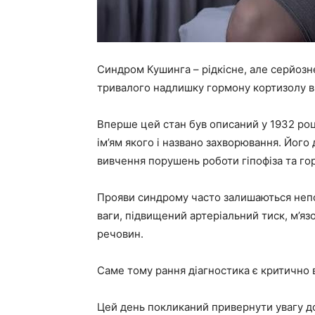
Синдром Кушинга – рідкісне, але серйоз
тривалого надлишку гормону кортизолу в 
Вперше цей стан був описаний у 1932 ро
ім’ям якого і названо захворювання. Йог
вивчення порушень роботи гіпофіза та гор
Прояви синдрому часто залишаються непом
ваги, підвищений артеріальний тиск, м’яз
речовин.
Саме тому рання діагностика є критично
Цей день покликаний привернути увагу до