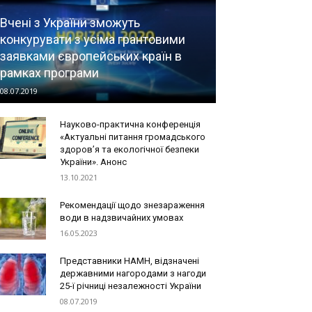
Вчені з України зможуть
конкурувати з усіма грантовими
заявками європейських країн в
рамках програми
08.07.2019
Науково-практична конференція
«Актуальні питання громадського
здоров’я та екологічної безпеки
України». Анонс
13.10.2021
Рекомендації щодо знезараження
води в надзвичайних умовах
16.05.2023
Представники НАМН, відзначені
державними нагородами з нагоди
25-ї річниці незалежності України
08.07.2019