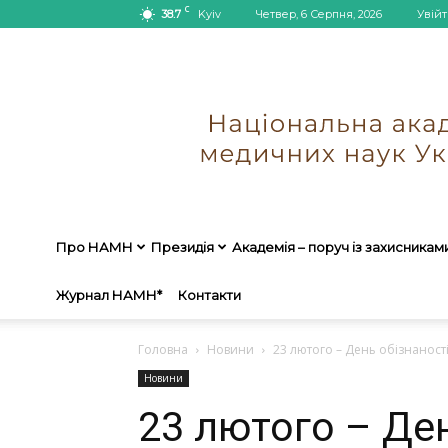
C
38.7
Kyiv
Четвер, 6 Серпня, 2026
Увійт
Про НАМН
Президія
Академія – поруч із захисникам
Журнал НАМН*
Контакти
Головна
Новини
23 лютого – День обізнанос
Новини
23 лютого – Ден