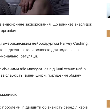
не ендокринне захворювання, що виникає внаслідок
організмі.
ці американським нейрохірургом Harvey Cushing,
о дослідження стали основою для подальшого
мональної регуляції.
іченими або маскуються під інші стани: набір
ова слабкість, зміни шкіри, порушення обміну
 важливою.
 проблеми, підвищити обізнаність серед лікарів і