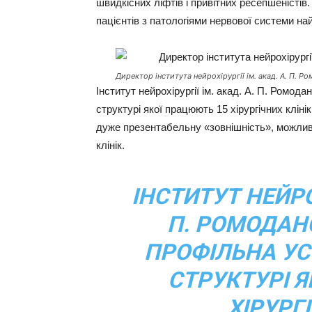
швидкісних ліфтів і привітних ресепшеністі
пацієнтів з патологіями нервової системи най
Директор інститута нейрохірургії ім. акад. А. П. 
Інститут нейрохірургії ім. акад. А. П. Ромод
структурі якої працюють 15 хірургічних клінік
дуже презентабельну «зовнішність», можливос
клінік.
ІНСТИТУТ НЕЙРОХ
П. РОМОДАН
ПРОФІЛЬНА УСТ
СТРУКТУРІ 
ХІРУРГ