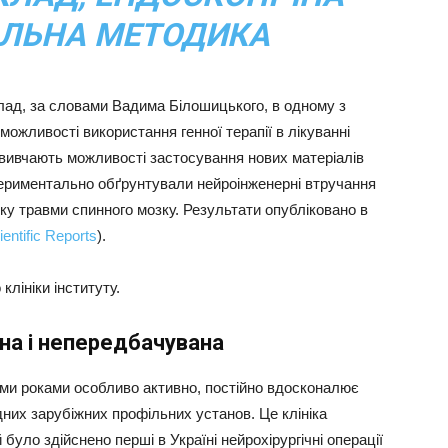
ЛЬНА МЕТОДИКА
лад, за словами Вадима Білошицького, в одному з
можливості використання генної терапії в лікуванні
і вивчають можливості застосування нових матеріалів
периментально обґрунтували нейроінженерні втручання
ку травми спинного мозку. Результати опубліковано в
ientific Reports
).
клініки інституту.
на і непередбачувана
німи роками особливо активно, постійно вдосконалює
ідних зарубіжних профільних установ. Це клініка
 було здійснено перші в Україні нейрохірургічні операції