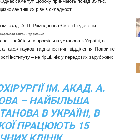
в. Однак саме тут щороку приймають понад 35 тис.
різноманітніших рівнів складності.
Ромоданова Євген Педаченко
анова – найбільша профільна установа в Україні, в
, а також наукові та діагностичні відділення. Попри не
ті інституту – не гірші, ніж у передових зарубіжних
ІРУРГІЇ ІМ. АКАД. А.
ОВА – НАЙБІЛЬША
АНОВА В УКРАЇНІ, В
ЯКОЇ ПРАЦЮЮТЬ 15
ІЧНИХ КЛІНІК