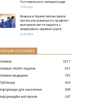
Гостомельської селищної ради
17.09.2022
Вперше в Україні! Імплантували
протез ультранизького профілю і
врятували життя пацієнта з
аневризмою черевної аорти
02.08.2024
POPULAR CATEGORIES
Новини
3217
Новини НАМН України
931
Новини медицини
735
Публікації
424
Інформація для населення
308
Інформаційні матеріали
247