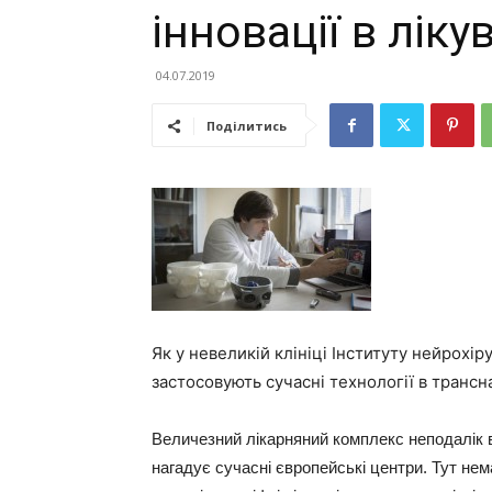
інновації в лік
04.07.2019
Поділитись
Як у невеликій клініці Інституту нейрохір
застосовують сучасні технології в трансна
Величезний лікарняний комплекс неподалік в
нагадує сучасні європейські центри. Тут нем