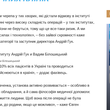
ерепа у тих хворих, які дістали відмову в інституті
ні через високу складність операцій – у тих інститутах,
 Вони не беруться, тому що це все-таки ризик. А ми
илах і технологіях», – без зайвої скромності каже
атегорії та заступник директора Андрій Гук.
им Білошицький
0% всіх пацієнтів в Україні та проводиться
дійснюються в країні», – додає фахівець.
аченка, установа активно розвивається – особливо в
и обладнання, а й сама філософія медичної допомоги:
 життя людини. Щоб вона після операції не була
ти, до родини, якщо це можливо», – каже Євген