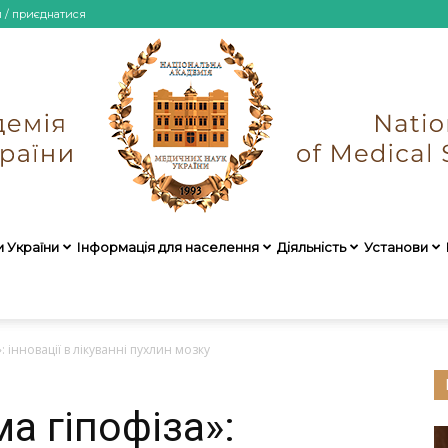
и / приєднатися
и України
Інформація для населення
Діяльність
Установи
НАМН
 інновації в лікуванні пухлин мозку
а гіпофіза»:
України