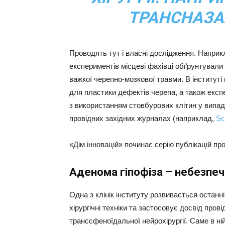
ТРАНСНАЗА
Проводять тут і власні дослідження. Наприк
експериментів місцеві фахівці обґрунтували 
важкої черепно-мозкової травми. В інститут
для пластики дефектів черепа, а також екс
з використанням стовбурових клітин у випад
провідних західних журналах (наприклад,
Sc
«Дім інновацій» починає серію публікацій про 
Аденома гіпофіза – небезпеч
Одна з клінік інституту розвивається остан
хірургічні техніки та застосовує досвід пров
транссфеноїдальної нейрохірургії. Саме в ній