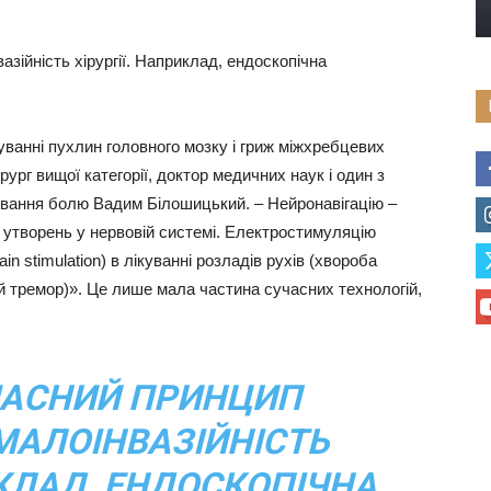
азійність хірургії. Наприклад, ендоскопічна
уванні пухлин головного мозку і гриж міжхребцевих
рург вищої категорії, доктор медичних наук і один з
ікування болю Вадим Білошицький. – Нейронавігацію –
утворень у нервовій системі. Електростимуляцію
n stimulation) в лікуванні розладів рухів (хвороба
ий тремор)». Це лише мала частина сучасних технологій,
ЧАСНИЙ ПРИНЦИП
 МАЛОІНВАЗІЙНІСТЬ
ИКЛАД, ЕНДОСКОПІЧНА