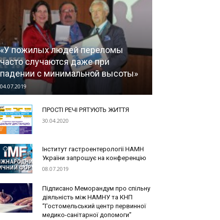
«У пожилых людей переломы
часто случаются даже при
падении с минимальной высоты»
04.07.2019
ПРОСТІ РЕЧІ РЯТУЮТЬ ЖИТТЯ
30.04.2020
Інститут гастроентерології НАМН
України запрошує на конференцію
08.07.2019
Підписано Меморандум про спільну
діяльність між НАМНУ та КНП
“Гостомельський центр первинної
медико-санітарної допомоги”