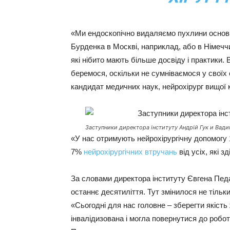
«Ми ендоскопічно видаляємо пухлини основи ч
Бурденка в Москві, наприклад, або в Німеччи
які нібито мають більше досвіду і практики.
беремося, оскільки не сумніваємося у своїх с
кандидат медичних наук, нейрохірург вищої к
Заступники директора інституту Андрій Гук и Вад
«У нас отримують нейрохірургічну допомогу 1
7%
нейрохірургічних втручань
від усіх, які з
За словами директора інституту Євгена Пед
останнє десятиліття. Тут змінилося не тільк
«Сьогодні для нас головне – зберегти якість
інвалідизована і могла повернутися до робо