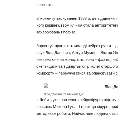
через ніс.
З моменту заснування 1988 р. це відділенн
його керівництвом клініка стала авторитетн
захворювань гіпофіза.
Зараз тут працюють молоді нейрохірурги – 
наук Ліла Даневич, Артур Мумлєв, Віктор Яци
незважаючи на молодість, вони – фахівці най
скептицизм та відвертий опір колег старшог
комфорту – переучуватися та опановувати суч
Ліла Даневич та Микола Гук
«Щоби з уже навченого нейрохірурга підготув
пояснює Микола Гук. – І це якщо хірург спри
методикам роботи. Найчастіше людина стар