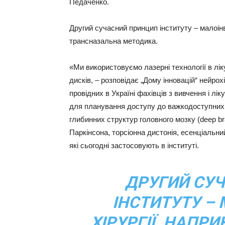
Педаченко.
Другий сучасний принцип інституту – малоінв
трансназальна методика.
«Ми використовуємо лазерні технології в лік
дисків, – розповідає „Дому інновацій“ нейрохі
провідних в Україні фахівців з вивчення і л
для планування доступу до важкодоступних 
глибинних структур головного мозку (deep brai
Паркінсона, торсіонна дистонія, есенціальн
які сьогодні застосовують в інституті.
ДРУГИЙ СУ
ІНСТИТУТУ –
ХІРУРГІЇ. НАПР