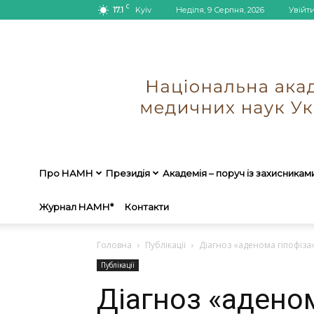
C
17.1
Kyiv
Неділя, 9 Серпня, 2026
Увійт
Про НАМН
Президія
Академія – поруч із захисникам
Журнал НАМН*
Контакти
Головна
Публікації
Діагноз «аденома гіпофіза»:
Публікації
Діагноз «аденом