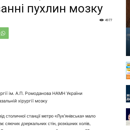
уванні пухлин мозку
4977
ургії ім. А.П. Ромоданова НАМН України
зальній хірургії мозку
ід столичної станції метро «Лук’янівська» мало
ає сяючих дзеркальних стін, розкішних холів,