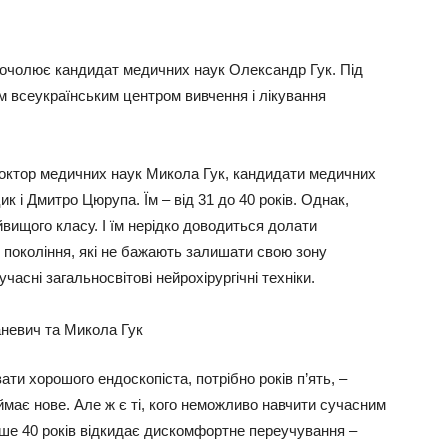
я очолює кандидат медичних наук Олександр Гук. Під
им всеукраїнським центром вивчення і лікування
доктор медичних наук Микола Гук, кандидати медичних
к і Дмитро Цюрупа. Їм – від 31 до 40 років. Однак,
вищого класу. І їм нерідко доводиться долати
о покоління, які не бажають залишати свою зону
асні загальносвітові нейрохірургічні техніки.
ати хорошого ендоскопіста, потрібно років п’ять, –
ймає нове. Але ж є ті, кого неможливо навчити сучасним
ше 40 років відкидає дискомфортне переучування –