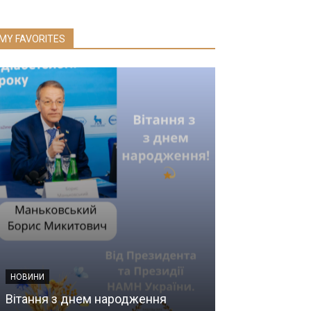
MY FAVORITES
НОВИНИ
ІНФОРМАЦІЯ ДЛЯ
Вітання з днем народження
HLA типуванн