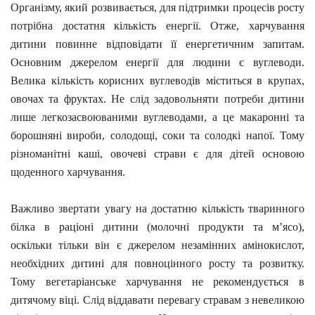
Організму, який розвивається, для підтримки процесів росту
потрібна достатня кількість енергії. Отже, харчування
дитини повинне відповідати її енергетичним запитам.
Основним джерелом енергії для людини є вуглеводи.
Велика кількість корисних вуглеводів міститься в крупах,
овочах та фруктах. Не слід задовольняти потреби дитини
лише легкозасвоюваними вуглеводами, а це макаронні та
борошняні вироби, солодощі, соки та солодкі напої. Тому
різноманітні каші, овочеві страви є для дітей основою
щоденного харчування.
Важливо звертати увагу на достатню кількість тваринного
білка в раціоні дитини (молочні продукти та м’ясо),
оскільки тільки він є джерелом незамінних амінокислот,
необхідних дитині для повноцінного росту та розвитку.
Тому вегетаріанське харчування не рекомендується в
дитячому віці. Слід віддавати перевагу стравам з невеликою