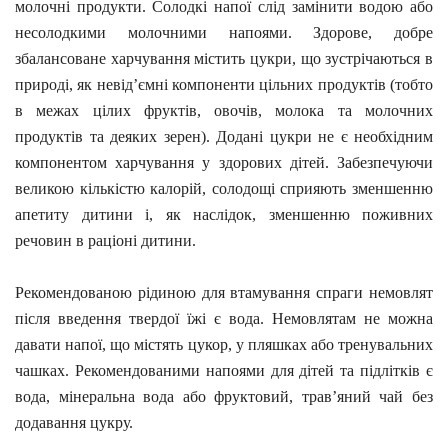
молочні продукти. Солодкі напої слід замінити водою або
несолодкими молочними напоями. Здорове, добре
збалансоване харчування містить цукри, що зустрічаються в
природі, як невід’ємні компоненти цільних продуктів (тобто
в межах цілих фруктів, овочів, молока та молочних
продуктів та деяких зерен). Додані цукри не є необхідним
компонентом харчування у здорових дітей. Забезпечуючи
великою кількістю калорій, солодощі сприяють зменшенню
апетиту дитини і, як наслідок, зменшенню поживних
речовин в раціоні дитини.
Рекомендованою рідиною для втамування спраги немовлят
після введення твердої їжі є вода. Немовлятам не можна
давати напої, що містять цукор, у пляшках або тренувальних
чашках. Рекомендованими напоями для дітей та підлітків є
вода, мінеральна вода або фруктовий, трав’яний чай без
додавання цукру.