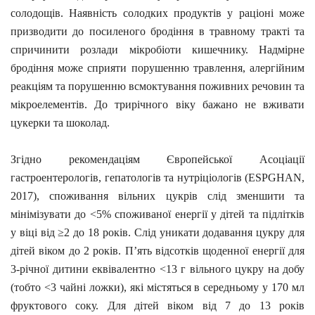
солодощів. Наявність солодких продуктів у раціоні може
призводити до посиленого бродіння в травному тракті та
спричинити розлади мікробіоти кишечнику. Надмірне
бродіння може сприяти порушенню травлення, алергійним
реакціям та порушенню всмоктування поживних речовин та
мікроелементів. До трирічного віку бажано не вживати
цукерки та шоколад.
Згідно рекомендаціям Європейської Асоціації
гастроентерологів, гепатологів та нутріціологів (ESPGHAN,
2017), споживання вільних цукрів слід зменшити та
мінімізувати до <5% споживаної енергії у дітей та підлітків
у віці від ≥2 до 18 років. Слід уникати додавання цукру для
дітей віком до 2 років. П’ять відсотків щоденної енергії для
3-річної дитини еквівалентно <13 г вільного цукру на добу
(тобто <3 чайні ложки), які містяться в середньому у 170 мл
фруктового соку. Для дітей віком від 7 до 13 років