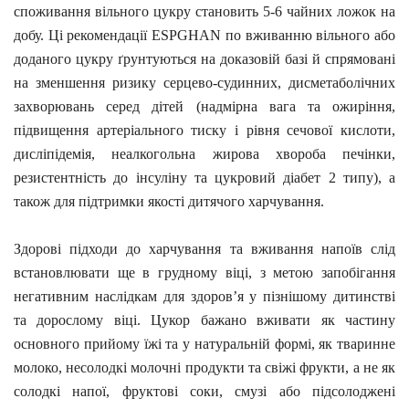
споживання вільного цукру становить 5-6 чайних ложок на
добу.
Ці рекомендації ESPGHAN по вживанню вільного або
доданого цукру ґрунтуються на доказовій базі й спрямовані
на зменшення ризику серцево-судинних, дисметаболічних
захворювань серед дітей (надмірна вага та ожиріння,
підвищення артеріального тиску і рівня сечової кислоти,
дисліпідемія, неалкогольна жирова хвороба печінки,
резистентність до інсуліну та цукровий діабет 2 типу), а
також для підтримки якості дитячого харчування.
Здорові підходи до харчування та вживання напоїв слід
встановлювати ще в грудному віці, з метою запобігання
негативним наслідкам для здоров’я у пізнішому дитинстві
та дорослому віці. Цукор бажано вживати як частину
основного прийому їжі та у натуральній формі, як тваринне
молоко, несолодкі молочні продукти та свіжі фрукти, а не як
солодкі напої, фруктові соки, смузі або підсолоджені