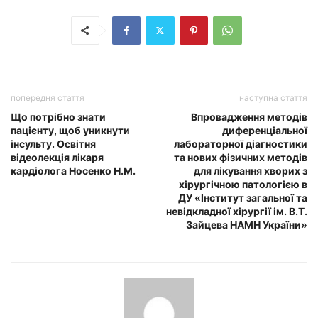
попередня стаття
наступна стаття
Що потрібно знати
Впровадження методів
пацієнту, щоб уникнути
диференціальної
інсульту. Освітня
лабораторної діагностики
відеолекція лікаря
та нових фізичних методів
кардіолога Носенко Н.М.
для лікування хворих з
хірургічною патологією в
ДУ «Інститут загальної та
невідкладної хірургії ім. В.Т.
Зайцева НАМН України»