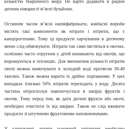
кількістю тваринного жиру. Не варто додавати в раціон
дитини наваристі м’ясні бульйони.
Останнім часом м’ясні напівфабрикати, ковбасні вироби
містять такі компоненти як нітрати і нітрити, що є
канцерогенами. Тому ці продукти харчування в дитячому
меню слід обмежувати. Нітрати так само містяться в овочах,
особливо часто отруєння у дітей виникають від овочів, що
вирошуються в теплицях.
Для зменшення кількості нітратів
овочі можна вимочувати в холодній воді протягом 30-40
хвилин. Також можна варити їх дрібно порізаними. У цих
випадках близько 50% нітратів переходить у воду. Десята
частина нітросполук накопичується в шкірці фруктів і
овочів. Тому перед тим, як дати дитині фрукти або овочі,
необхідно очистити їх від шкірки. Також не слід вживати
продукти зі штучними фруктовими наповнювачами.
У харчуванні дитяти основний пріоритет необхідно