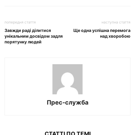
попередня стаття
наступна стаття
Завжди раді ділитися
Ще одна успішна перемога
унікальним досвідом задля
над хворобою
порятунку людей
Прес-служба
СТАТТІ ПО ТЕМІ