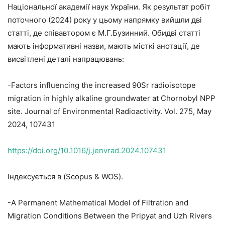
Національної академії наук України. Як результат робіт
поточного (2024) року у цьому напрямку вийшли дві
статті, де співавтором є М.Г.Бузинний. Обидві статті
мають інформативні назви, мають місткі анотації, де
висвітлені деталі напрацювань:
-Factors influencing the increased 90Sr radioisotope
migration in highly alkaline groundwater at Chornobyl NPP
site. Journal of Environmental Radioactivity. Vol. 275, May
2024, 107431
https://doi.org/10.1016/j.jenvrad.2024.107431
Індексується в (Scopus & WOS).
-A Permanent Mathematical Model of Filtration and
Migration Conditions Between the Pripyat and Uzh Rivers