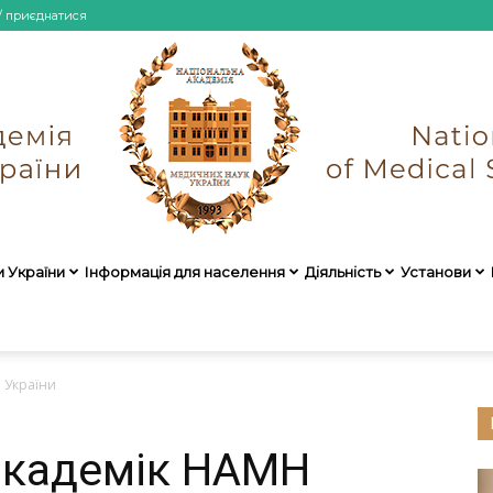
/ приєднатися
и України
Інформація для населення
Діяльність
Установи
НАМН
 України
академік НАМН
України