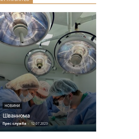
НОВИНИ
НОВИНИ
Шваннома
Інформація
Прес-служба
-
12.07.2023
Прес-служба
-
16.0