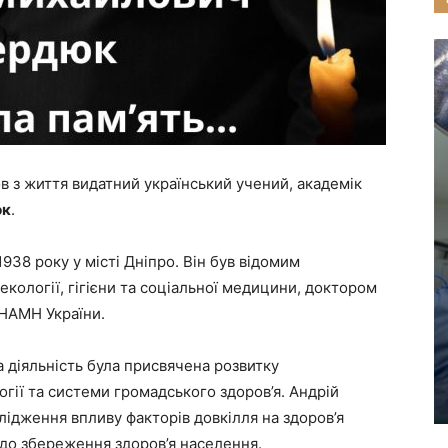
 з життя видатний український учений, академік
юк
.
38 року у місті Дніпро. Він був відомим
екології, гігієни та соціальної медицини, доктором
НАМН України.
а діяльність була присвячена розвитку
гії та системи громадського здоров’я. Андрій
ідження впливу факторів довкілля на здоров’я
до збереження здоров’я населення.