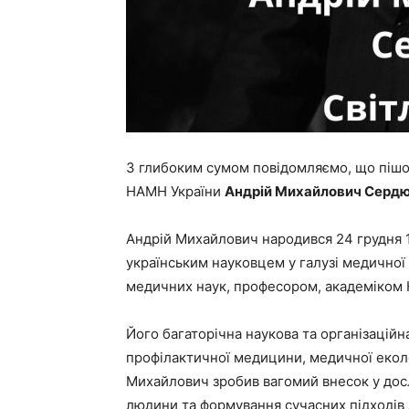
З глибоким сумом повідомляємо, що пішов
НАМН України
Андрій Михайлович Серд
Андрій Михайлович народився 24 грудня 19
українським науковцем у галузі медичної 
медичних наук, професором, академіком 
Його багаторічна наукова та організаційн
профілактичної медицини, медичної еколо
Михайлович зробив вагомий внесок у досл
людини та формування сучасних підходів 