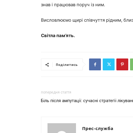
знав і працював поруч із ним.
Висловлюємо щирі співчуття рідним, близь
Світла пам’ять.
Поділитись
попередня стаття
Біль після ампутації: сучасні стратегії лікува
Прес-служба