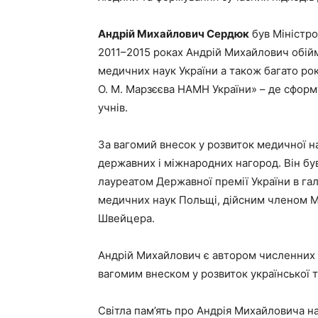
Андрій Михайлович Сердюк
був Міністро
2011–2015 роках Андрій Михайлович обійм
медичних наук України а також багато рок
О. М. Марзєєва НАМН України» – де сформ
учнів.
За вагомий внесок у розвиток медичної н
державних і міжнародних нагород. Він був
лауреатом Державної премії України в гал
медичних наук Польщі, дійсним членом М
Швейцера.
Андрій Михайлович є автором численних н
вагомим внеском у розвиток української т
Світла пам’ять про Андрія Михайловича наз