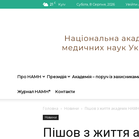
C
21
Kyiv
Субота, 8 Серпня, 2026
Увійти 
Про НАМН
Президія
Академія – поруч із захисникам
Журнал НАМН*
Контакти
Головна
Новини
Пішов з життя академік НАМН
Новини
Пішов з життя 