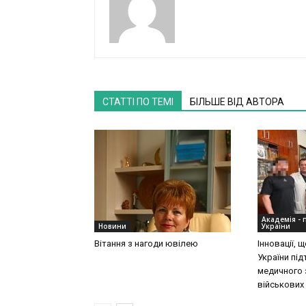
СТАТТІ ПО ТЕМІ
БІЛЬШЕ ВІД АВТОРА
Академія - 
Новини
України
Вітання з нагоди ювілею
Інновації,
України пі
медичного 
військових