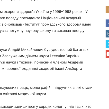
м охорони здоров’я України у 1996–1998 роках. У
ав посаду президента Національної академії
ів очолював «Інститут громадського здоров’я імені
ував потужну наукову школу та виховав плеяду
ауки Андрій Михайлович був удостоєний багатьох
 Заслуженим діячем науки і техніки України,
узі науки і техніки, почесним членом Академії
іжнародної медичної академії імені Альберта
аукових праць, монографій і підручників, які стали
а світової медичної науки.
авжди залишиться у серцях колег, учнів і всіх, хто