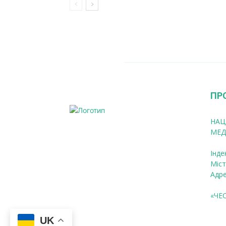
ПР
НАЦ
МЕД
Інде
Міст
Адре
«ЧЕ
UK