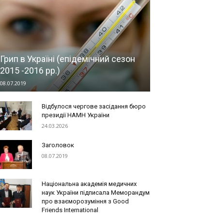
Грип в Україні (епідемічний сезон
2015 -2016 рр.)
08.07.2019
Відбулося чергове засідання бюро
президії НАМН України
24.03.2026
Заголовок
08.07.2019
Національна академія медичних
наук України підписала Меморандум
про взаєморозуміння з Good
Friends International