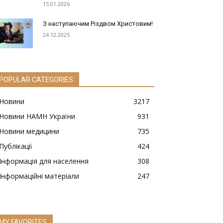
15.01.2026
З наступаючим Різдвом Христовим!
24.12.2025
POPULAR CATEGORIES
Новини
3217
Новини НАМН України
931
Новини медицини
735
Публікації
424
Інформація для населення
308
Інформаційні матеріали
247
MY FAVORITES