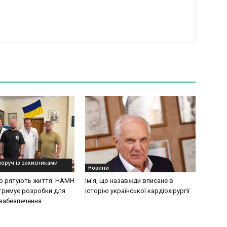
поруч із захисниками
Новини
 що рятують життя: НАМН
Ім’я, що назавжди вписане в
дтримує розробки для
історію української кардіохірургії
забезпечення