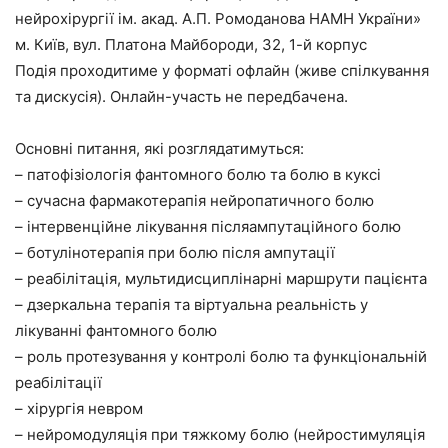
нейрохірургії ім. акад. А.П. Ромоданова НАМН України»
м. Київ, вул. Платона Майбороди, 32, 1-й корпус
Подія проходитиме у форматі офлайн (живе спілкування
та дискусія). Онлайн-участь не передбачена.
Основні питання, які розглядатимуться:
– патофізіологія фантомного болю та болю в куксі
– сучасна фармакотерапія нейропатичного болю
– інтервенційне лікування післяампутаційного болю
– ботулінотерапія при болю після ампутації
– реабілітація, мультидисциплінарні маршрути пацієнта
– дзеркальна терапія та віртуальна реальність у
лікуванні фантомного болю
– роль протезування у контролі болю та функціональній
реабілітації
– хірургія невром
– нейромодуляція при тяжкому болю (нейростимуляція