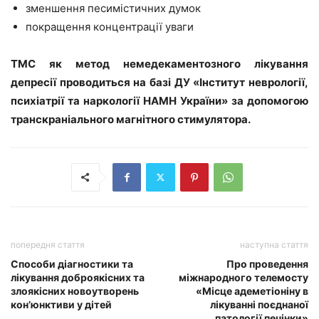
зменшення песимістичних думок
покращення концентрації уваги
ТМС як метод немедекаментозного лікування
депресії проводиться на базі ДУ «Інститут неврології,
психіатрії та наркології НАМН України» за допомогою
транскраніального магнітного стимулятора.
попередня стаття
наступна стаття
Способи діагностики та
Про проведення
лікування доброякісних та
міжнародного телемосту
злоякісних новоутворень
«Місце адеметіоніну в
кон’юнктиви у дітей
лікуванні поєднаної
патології печінки»