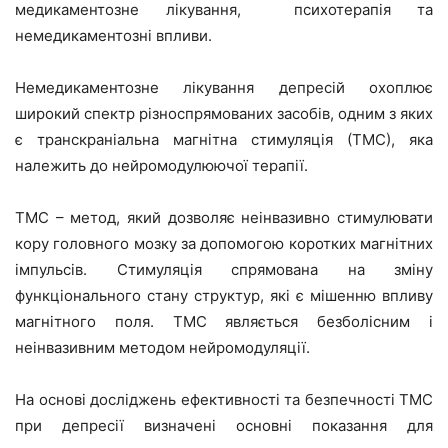
медикаментозне лікування, психотерапія та
немедикаментозні впливи.
Немедикаментозне лікування депресій охоплює
широкий спектр різноспрямованих засобів, одним з яких
є транскраніальна магнітна стимуляція (ТМС), яка
належить до нейромодулюючої терапії.
ТМС – метод, який дозволяє неінвазивно стимулювати
кору головного мозку за допомогою коротких магнітних
імпульсів. Стимуляція спрямована на зміну
функціонального стану структур, які є мішенню впливу
магнітного поля. ТМС являється безболісним і
неінвазивним методом нейромодуляції.
На основі досліджень ефективності та безпечності ТМС
при депресії визначені основні показання для