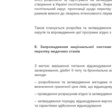
створення в Україні госпітальних округів. Зо
госпітальний округ, пропозиції щодо переліку
рамкові вимоги до лікарень інтенсивного лікуванн
Також планується розробка та затвердження 
округів та впровадження цієї програми згідно 
8. Запровадження національної системи
переліку медичних станів
З метою вирішення питання відшкодування 
захворювання, діабет ІІ типу та бронхіальна а
заходи:
– розроблення та затвердження методики об
визначення граничної ціни ліків, що відшкодов
– проведення розрахунків згідно із затвердже
– затвердження порядку відшкодування вартост
та гарантіями здійснення відшкодування.