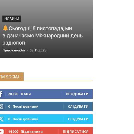
ВІДДІЛЕННЯ
ГАСТРОЕНТЕР
НОВИНИ
ДЕРЖАВНОЇ 
Сьогодні, 8 листопада, ми
«ІНСТИТУТ Г
відзначаємо Міжнародний день
НАМН УКРАЇ
радіології
СВОЮ РОБОТ
Прес-служба
-
08.11.2025
Прес-служба
-
03.0
I'M SOCIAL
20,826
Фани
ВПОДОБАТИ
0
Послідовники
СЛІДУВАТИ
0
Послідовники
СЛІДУВАТИ
14,000
Підписники
ПІДПИСАТИСЯ