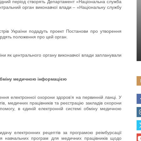
ехідний період створять Департамент «Національна служба
нтральний орган виконавчої влади – «Національну службу
стрів України подадуть проект Постанови про утворення
ердять положення про цей орган.
їни як центрального органу виконавчої влади запланували
 обміну медичною інформацією
ння електронної охорони здоров’я на первинній ланці. У
ів, медичних працівників та реєстрацію закладів охорони
помогу, в єдиній електронній системі обміну медичною
видачу електронних рецептів за програмою реімбурсації
ння навчальних програм для медичних працівників щодо