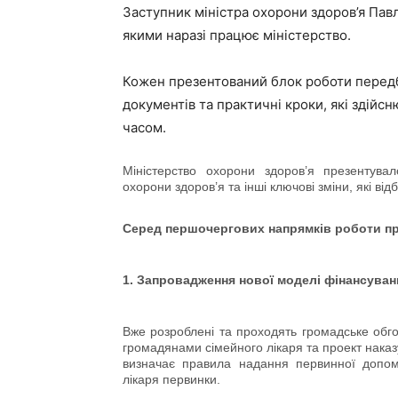
Заступник міністра охорони здоров’я Пав
якими наразі працює міністерство.
Кожен презентований блок роботи перед
документів та практичні кроки, які здій
часом.
Міністерство охорони здоров’я презентув
охорони здоров’я та інші ключові зміни, які ві
Серед першочергових напрямків роботи про
1. Запровадження нової моделі фінансуван
Вже розроблені та проходять громадське обг
громадянами сімейного лікаря та проект нака
визначає правила надання первинної допом
лікаря первинки.