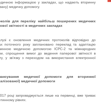
медичною інформацією у закладах, що надають вторинну
овану) медичну допомогу.
токолів для переліку найбільш поширених медичних
ової звітності в медичних закладах
узі є оновлення медичних протоколів відповідно до
алах поточного року заплановано переклад та адаптацію
ервинною медичною допомогою ІСРС-2 та міжнародних
їни, спрощення вимог до ведення паперової звітності в
у, у зв’язку з переходом на використання електронної
нансування медичної допомоги для вторинної
ціалізованої) медичної допомоги
017 році запроваджується лише на первинці, вже триває
ретинному рівнях.