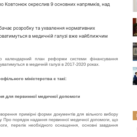
ло Ковтонюк окреслив 9 основних напрямків, над
бачає розробку та ухвалення нормативних
снюватимуться в медичній галузі вже найближчим
ало календарний план реформи системи фінансування
дбуватимуться в медичній галузі в 2017-2020 роках.
фільного міністерства є такі:
ня для первинної медичної допомоги
оворення примірні форми документів для вільного вибору
зу Про порядок надання первинної медичної допомоги, що
оги, перелік необхідного оснащення, основні завдання