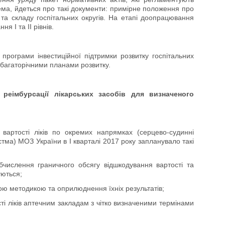
крема, йдеться про такі документи: примірне положення про
 та складу госпітальних округів. На етапі доопрацювання
я І та ІІ рівнів.
програми інвестиційної підтримки розвитку госпітальних
з багаторічними планами розвитку.
 реімбурсації лікарських засобів для визначеного
вартості ліків по окремих напрямках (серцево-судинні
стма) МОЗ України в І кварталі 2017 року запланувало такі
числення граничного обсягу відшкодування вартості та
уються;
ною методикою та оприлюднення їхніх результатів;
і ліків аптечним закладам з чітко визначеними термінами