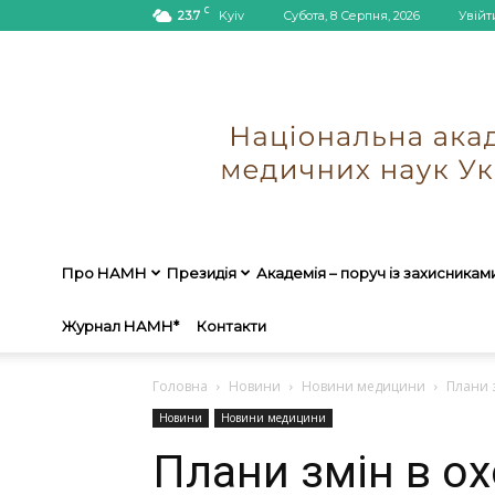
C
23.7
Kyiv
Субота, 8 Серпня, 2026
Увійт
Про НАМН
Президія
Академія – поруч із захисникам
Журнал НАМН*
Контакти
Головна
Новини
Новини медицини
Плани з
Новини
Новини медицини
Плани змін в ох