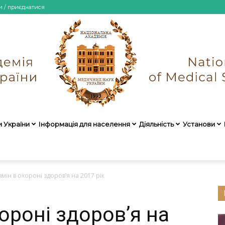
и / приєднатися
и України
Інформація для населення
Діяльність
Установи
НАМН
мін в охороні здоров’я на 2017 рік
ороні здоров’я на
України