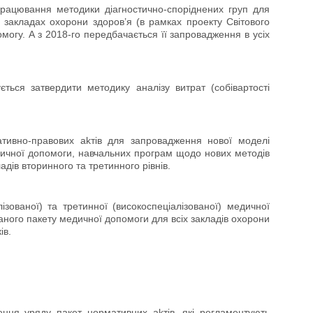
працювання методики діагностично-споріднених груп для
 закладах охорони здоров’я (в рамках проекту Світового
огу. А з 2018-го передбачається її запровадження в усіх
ться затвердити методику аналізу витрат (собівартості
тивно-правових аkтів для запровадження нової моделі
дичної допомоги, навчальних програм щодо нових методів
адів вторинного та третинного рівнів.
ізованої) та третинної (високоспеціалізованої) медичної
ного пакету медичної допомоги для всіх закладів охорони
ів.
ння уряду пакет нормативних аkтів, які регламентують