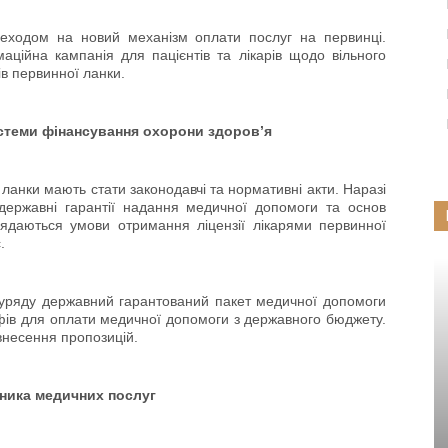
реходом на новий механізм оплати послуг на первинці.
ційна кампанія для пацієнтів та лікарів щодо вільного
ів первинної ланки.
истеми фінансування охорони здоров’я
анки мають стати законодавчі та нормативні акти. Наразі
державні гарантії надання медичної допомоги та основ
лядаються умови отримання ліцензії лікарями первинної
.
 уряду державний гарантований пакет медичної допомоги
фів для оплати медичної допомоги з державного бюджету.
внесення пропозицій.
вника медичних послуг