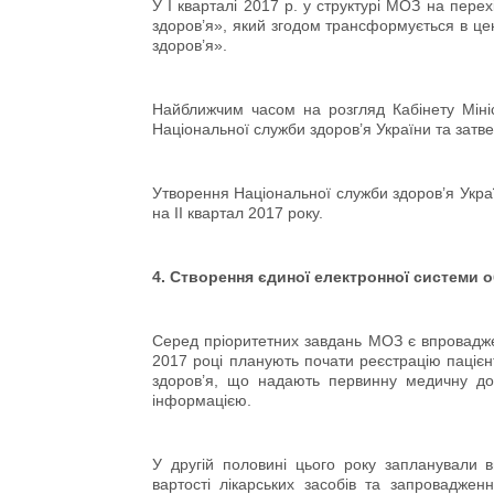
У І кварталі 2017 р. у структурі МОЗ на пер
здоров’я», який згодом трансформується в це
здоров’я».
Найближчим часом на розгляд Кабінету Міні
Національної служби здоров’я України та затв
Утворення Національної служби здоров’я Укра
на ІІ квартал 2017 року.
4. Створення єдиної електронної системи
Серед пріоритетних завдань МОЗ є впровадже
2017 році планують почати реєстрацію пацієнт
здоров’я, що надають первинну медичну до
інформацією.
У другій половині цього року запланували 
вартості лікарських засобів та запровадже