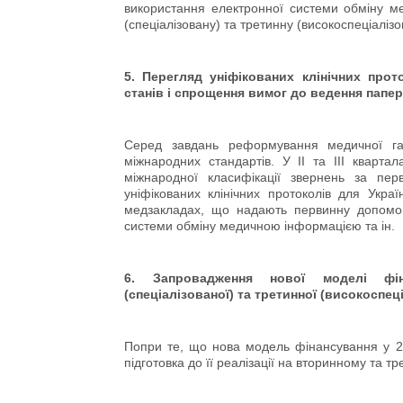
використання електронної системи обміну 
(спеціалізовану) та третинну (високоспеціаліз
5. Перегляд уніфікованих клінічних про
станів і спрощення вимог до ведення папер
Серед завдань реформування медичної гал
міжнародних стандартів. У ІІ та ІІІ кварт
міжнародної класифікації звернень за п
уніфікованих клінічних протоколів для Укра
медзакладах, що надають первинну допомог
системи обміну медичною інформацією та ін.
6. Запровадження нової моделі фі
(спеціалізованої) та третинної (високоспе
Попри те, що нова модель фінансування у 2
підготовка до її реалізації на вторинному та т