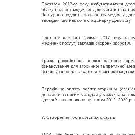
Протягом 2017-го року відбуватиметься доо
обліку наданої медичної допомоги в пілотних
банку), що надають стаціонарну медичну допом
закладах, що надають стаціонарну допомогу.
Протягом першого півріччя 2017 року планує
медичних послуг) закладів охорони здоров’я.
Триває розроблення та затвердження норма
фінансування для вторинної та третинної ме
фінансування для лікарів та керівників медзакл
Перехід на оплату послуг вторинної (спеціал
допомоги за новим методом у межах гарантова
здоров’я заплановано протягом 2019–2020 рок
7. Створення госпітальних округів
МОЗ розробило та підготувало на затвердже