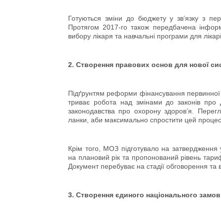
Готуються зміни до бюджету у зв’язку з пе
Протягом 2017-го також передбачена інформа
вибору лікаря та навчальні програми для лікар
2. Створення правових основ для нової с
Підґрунтям реформи фінансування первинної л
триває робота над змінами до законів про 
законодавства про охорону здоров’я. Перег
ланки, аби максимально спростити цей процес
Крім того, МОЗ підготувало на затвердження
на плановий рік та пропонований рівень тари
Документ перебуває на стадії обговорення та 
3. Створення єдиного національного замо