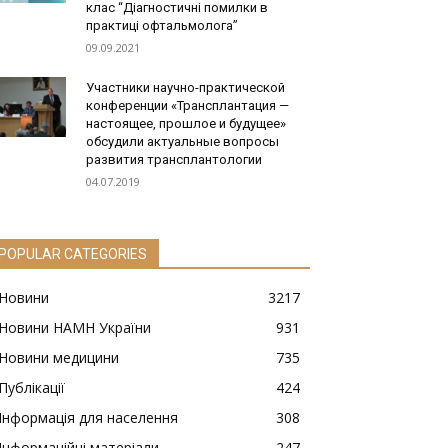
клас “Діагностичні помилки в
практиці офтальмолога”
09.09.2021
Участники научно-практической
конференции «Трансплантация —
настоящее, прошлое и будущее»
обсудили актуальные вопросы
развития трансплантологии
04.07.2019
POPULAR CATEGORIES
Новини
3217
Новини НАМН України
931
Новини медицини
735
Публікації
424
Інформація для населення
308
Інформаційні матеріали
247