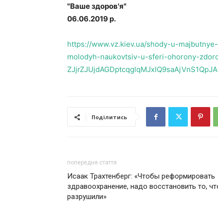
"Ваше здоров'я"
06.06.2019 р.
https://www.vz.kiev.ua/shody-u-majbutnye
molodyh-naukovtsiv-u-sferi-ohorony-zdoro
ZJjrZJUjdAGDptcqglqMJxIQ9saAjVnS1QpJA
Поділитись
попередня стаття
Исаак Трахтенберг: «Чтобы реформировать
здравоохранение, надо восстановить то, чт
разрушили»