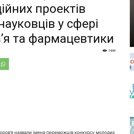
ійних проектів
ауковців у сфері
’я та фармацевтики
1444
доров’я назвали імена переможців конкурсу молодих