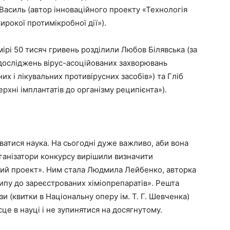
Василь (автор інноваційного проекту «Технологія
рокої протимікробної дії»).
ірі 50 тисяч гривень розділили Любов Білявська (за
 досліджень вірус-асоційованих захворювань
х і лікувальних противірусних засобів») та Гліб
рхні імплантатів до організму реципієнта»).
уватися наука. На сьогодні дуже важливо, аби вона
організатори конкурсу вирішили визначити
ий проект». Ним стала Людмила Лейбенко, авторка
рипу до зареєстрованих хіміопрепаратів». Решта
и (квитки в Національну оперу ім. Т. Г. Шевченка)
сце в науці і не зупинятися на досягнутому.