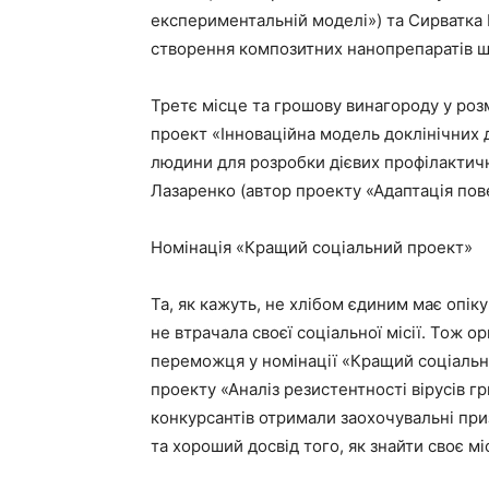
експериментальній моделі») та Сирватка 
створення композитних нанопрепаратів ши
Третє місце та грошову винагороду у розм
проект «Інноваційна модель доклінічних
людини для розробки дієвих профілактични
Лазаренко (автор проекту «Адаптація пове
Номінація «Кращий соціальний проект»
Та, як кажуть, не хлібом єдиним має опік
не втрачала своєї соціальної місії. Тож 
переможця у номінації «Кращий соціальн
проекту «Аналіз резистентності вірусів г
конкурсантів отримали заохочувальні приз
та хороший досвід того, як знайти своє мі