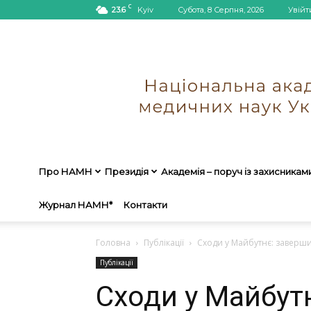
C
23.6
Kyiv
Субота, 8 Серпня, 2026
Увійт
Про НАМН
Президія
Академія – поруч із захисникам
Журнал НАМН*
Контакти
Головна
Публікації
Сходи у Майбутнє: завершив
Публікації
Сходи у Майбут