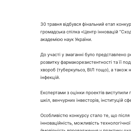
30 травня відбувся фінальний етап конкур
громадська спілка «Центр інновацій “Схо
академією наук України.
До участі у змаганні було представлено р
розвитку фармакорезистентності та її по
хвороб (туберкульоз, ВІЛ тощо), а також 
інфекцій.
Експертами з оцінки проектів виступили п
шкіл, венчурних інвесторів, інституцій сф
Особливістю конкурсу стало те, що після
інноваційність, можливість технологічної 
ймовірність впровадження у практику охо