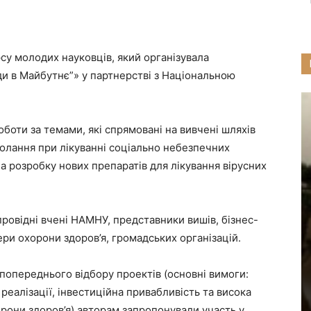
су молодих науковців, який організувала
ди в Майбутнє”» у партнерстві з Національною
оботи за темами, які спрямовані на вивчені шляхів
долання при лікуванні соціально небезпечних
на розробку нових препаратів для лікування вірусних
ровідні вчені НАМНУ, представники вишів, бізнес-
ери охорони здоров’я, громадських організацій.
 попереднього відбору проектів (основні вимоги:
реалізації, інвестиційна привабливість та висока
рони здоров’я) авторам запропонували участь у