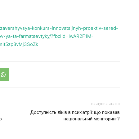
-zavershyvsya-konkurs-innovatsijnyh-proektiv-sered-
v-ya-ta-farmatsevtyky/?fbclid=IwAR2F1M-
nlt5zp8vMj3SoZk
наступна стаття
Доступність ліків в психіатрії: що показав
о
національний моніторинг?