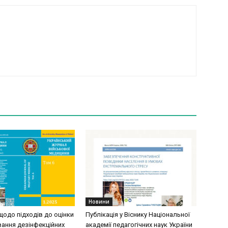
Новини
щодо підходів до оцінки
Публікація у Віснику Національної
вання дезінфекційних
академії педагогічних наук України