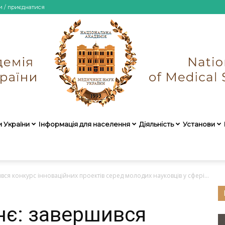
и / приєднатися
и України
Інформація для населення
Діяльність
Установи
НАМН
ся конкурс інноваційних проектів серед молодих науковців у сфері...
нє: завершився
України