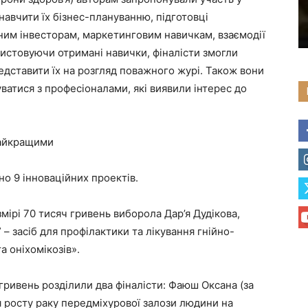
 навчити їх бізнес-плануванню, підготовці
ним інвесторам, маркетинговим навичкам, взаємодії
истовуючи отримані навички, фіналісти змогли
едставити їх на розгляд поважного журі. Також вони
атися з професіоналами, які виявили інтерес до
найкращими
но 9 інноваційних проектів.
мірі 70 тисяч гривень виборола Дар’я Дудікова,
 – засіб для профілактики та лікування гнійно-
а оніхомікозів».
гривень розділили два фіналісти: Фаюш Оксана (за
 росту раку передміхурової залози людини на