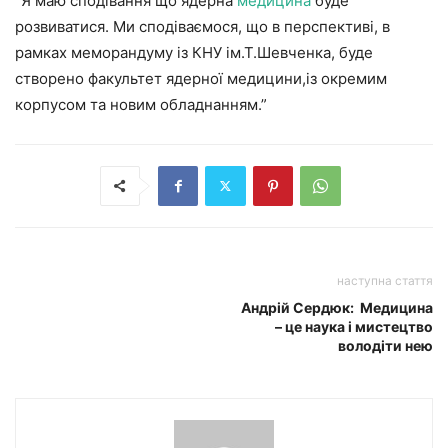
“Я маю сподівання що ядерна
медицина
буде
розвиватися. Ми сподіваємося, що в перспективі, в
рамках меморандуму із КНУ ім.Т.Шевченка, буде
створено факультет ядерної медицини,із окремим
корпусом та новим обладнанням.”
наступна стаття
Андрій Сердюк: Медицина
– це наука і мистецтво
володіти нею