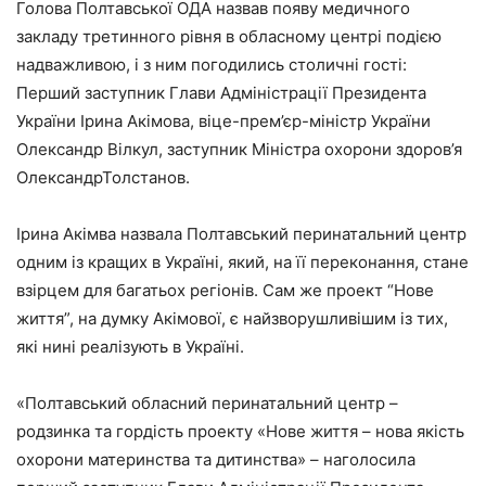
Голова Полтавської ОДА назвав появу медичного
закладу третинного рівня в обласному центрі подією
надважливою, і з ним погодились столичні гості:
Перший заступник Глави Адміністрації Президента
України Ірина Акімова, віце-прем’єр-міністр України
Олександр Вілкул, заступник Міністра охорони здоров’я
ОлександрТолстанов.
Ірина Акімва назвала Полтавський перинатальний центр
одним із кращих в Україні, який, на її переконання, стане
взірцем для багатьох регіонів. Сам же проект “Нове
життя”, на думку Акімової, є найзворушливішим із тих,
які нині реалізують в Україні.
«Полтавський обласний перинатальний центр –
родзинка та гордість проекту «Нове життя – нова якість
охорони материнства та дитинства» – наголосила