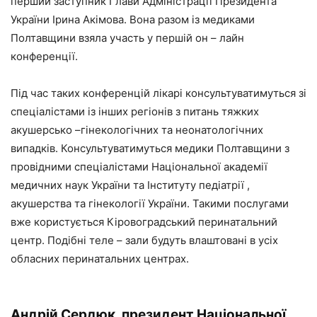
перший заступник Глави Адміністрації Президента
України Ірина Акімова. Вона разом із медиками
Полтавщини взяла участь у першій он – лайн
конференції.
Під час таких конференцій лікарі консультуватимуться зі
спеціалістами із інших регіонів з питань тяжких
акушерсько –гінекологічних та неонатологічних
випадків. Консультуватимуться медики Полтавщини з
провідними спеціалістами Національної академії
медичних наук України та Інституту педіатрії ,
акушерства та гінекології України. Такими послугами
вже користується Кіровоградський перинатальний
центр. Подібні теле – зали будуть влаштовані в усіх
обласних перинатальних центрах.
Андрій Сердюк, президент Національної