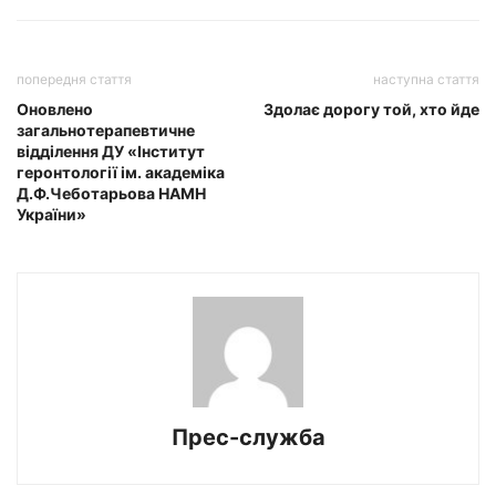
попередня стаття
наступна стаття
Оновлено
Здолає дорогу той, хто йде
загальнотерапевтичне
відділення ДУ «Інститут
геронтології ім. академіка
Д.Ф.Чеботарьова НАМН
України»
Прес-служба