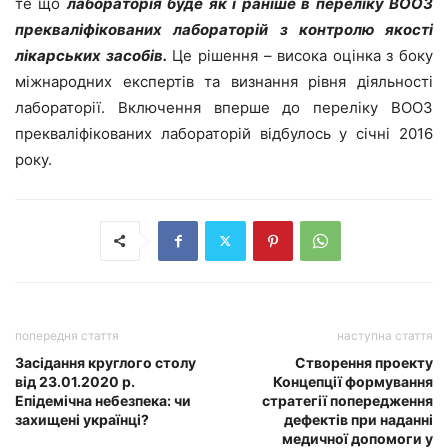
те що
лабораторія буде як і раніше в переліку ВООЗ
прекваліфікованих лабораторій з контролю якості
лікарських засобів.
Це рішення – висока оцінка з боку
міжнародних експертів та визнання рівня діяльності
лабораторії. Включення вперше до переліку ВООЗ
прекваліфікованих лабораторій відбулось у січні 2016
року.
попередня стаття
наступна стаття
Засідання круглого столу
Створення проекту
від 23.01.2020 р.
Концепції формування
Епідемічна небезпека: чи
стратегії попередження
захищені українці?
дефектів при наданні
медичної допомоги у