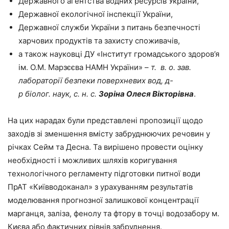
Державного агентства водних ресурсів України,
Державної екологічної інспекції України,
Державної служби України з питань безпечності
харчових продуктів та захисту споживачів,
а також науковці ДУ «Інститут громадського здоров’я
ім. О.М. Марзєєва НАМН України» –
т. в. о. зав.
лабораторії безпеки поверхневих вод, д-
р
біолог.
наук, с.
н.
с.
Зоріна Олеся Вікторівна
.
На цих нарадах були представлені пропозиції щодо
заходів зі зменшення вмісту забруднюючих речовин у
річках Сейм та Десна. Та вирішено провести оцінку
необхідності і можливих шляхів коригування
технологічного регламенту підготовки питної води
ПрАТ «Київводоканал» з урахуванням результатів
моделювання прогнозної залишкової концентрації
марганця, заліза, фенолу та фтору в точці водозабору м.
Києва або фактичних рівнів забруднення.