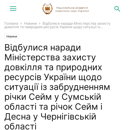
Головна
Новини
Відбулися наради Міністерства захисту
довкілля та природних ресурсів України щодо ситуації із...
Новини
Відбулися наради
Міністерства захисту
довкілля та природних
ресурсів України щодо
ситуації із забрудненням
річки Сейм у Сумській
області та річок Сейм і
Десна у Чернігівській
області