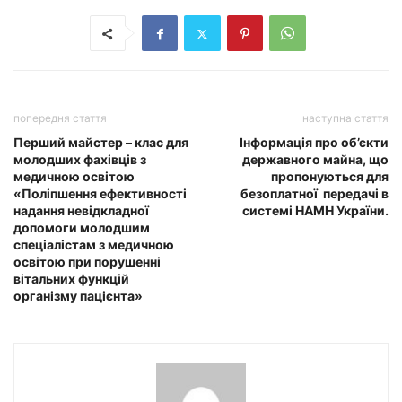
попередня стаття
наступна стаття
Перший майстер – клас для
Інформація про об’єкти
молодших фахівців з
державного майна, що
медичною освітою
пропонуються для
«Поліпшення ефективності
безоплатної передачі в
надання невідкладної
системі НАМН України.
допомоги молодшим
спеціалістам з медичною
освітою при порушенні
вітальних функцій
організму пацієнта»