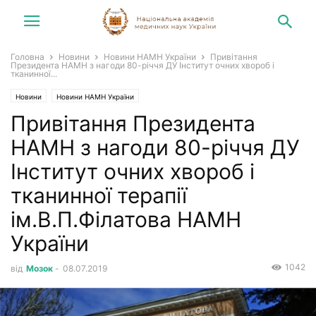
Головна
Новини
Новини НАМН України
Привітання
Президента НАМН з нагоди 80-річчя ДУ Інститут очних хвороб і
тканинної...
Новини
Новини НАМН України
Привітання Президента
НАМН з нагоди 80-річчя ДУ
Інститут очних хвороб і
тканинної терапії
ім.В.П.Філатова НАМН
України
1042
від
Мозок
-
08.07.2019