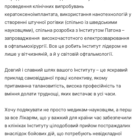
проведення клінічних випробувань
кератоксеноімплантата, використання нанотехнологій у
створенні штучної рогівки (спільно із шведськими
науковцями), спільна розробка з Інститутом Патона –
запровадження високочастотного електрозварювання
в офтальмохірургії. Все це робить Інститут лідером не
лише у вітчизняній, а й у світовій офтальмології.
Довгий і славний шлях вашого Інституту – це яскравий
приклад самовідданої праці колективу, якому
притаманна талановитість, висока професійність та
вміння долати труднощі, яких вистачає в усі часи.
Хочу подякувати не просто медикам-науковцям, а перш
за все Лікарям, що у важкий для країни час забезпечили
в клініках Інституту цілодобовий прийом постраждалих
внаслідок бойових дій, що потребують невідкладної