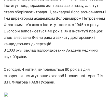
Інститут неодноразово змінював свою назву, але тут
стало зберігають традиції, закладені його засновником і
1-м директором академіком Володимиром Петровичем
Філатовим, ім'я якого Інститут носить з 1945-го року.
Цьогоріч виповнюється 40 років, як в Інституті працює
спеціалізована Вчена рада з захисту докторських і
кандидатських дисертацій.
З 1993 ркуі заклад пiдпорядкований Академiї медичних
наук України.
Сьогодні, 4 квітня, виповнюється 80 років з дня
створення Інститут очних хвороб і тканинної терапії ім.
В.П. Філатова НАМН України.