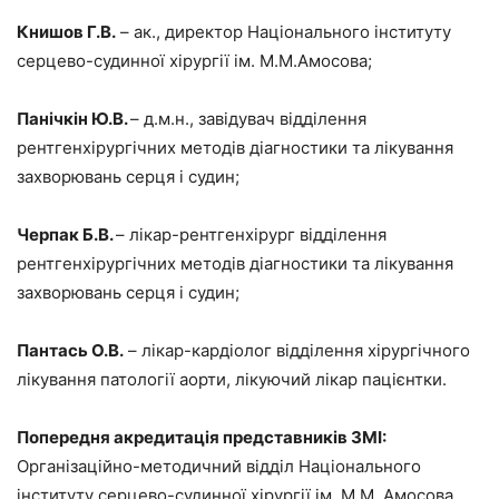
Книшов Г.В.
– ак., директор Національного інституту
серцево-судинної хірургії ім. М.М.Амосова;
Панічкін Ю.В.
– д.м.н., завідувач відділення
рентгенхірургічних методів діагностики та лікування
захворювань серця і судин;
Черпак Б.В.
– лікар-рентгенхірург відділення
рентгенхірургічних методів діагностики та лікування
захворювань серця і судин;
Пантась О.В.
– лікар-кардіолог відділення хірургічного
лікування патології аорти, лікуючий лікар пацієнтки.
Попередня акредитація представників ЗМІ:
Організаційно-методичний відділ Національного
інституту серцево-судинної хірургії ім. М.М. Амосова