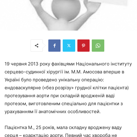
19 червня 2013 року фахівцями Національного інституту
серцево-судинної хірургії ім. М.М. Амосова вперше в
Україні було проведено унікальну операцію:
ендоваскулярне («без розрізу» грудної клітки пацієнта)
протезування аорти при складній вродженій ваді
протезом, виготовленим спеціально для пацієнтки з
урахуванням її анатомічних особливостей.
Пацієнтка М., 25 років, мала складну вроджену ваду
серця – коарктацію аорти. Певний час хвороба не