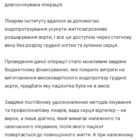
довгоочікувана операція.
Лікарям інституту вдалося за допомогою
ендопротезування усунути життєзагрозливе
розшарування аорти, і все це доступом через стегнову
вену без розрізу грудної клітки та зупинки серця.
Проведення даної операції стало можливим завдяки
бюджетному фінансуванню, яке покрило витрати на
виготовлення високовартісного ендопротезу грудної
аорти, придбати яку пацієнтка була не в змозі.
Завдяки постійному удосконаленню методів лікування
та професіоналізму лікарів, вада серця відтепер – не
вирок, а лише діагноз, який вимагає належного та
своєчасного лікування, після якого пацієнт
повертається до повноцінного життя. А при належному