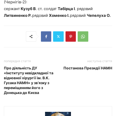
(Чернігів-2):
сержант
Кузуб В
. ст. солдат
Табірца І
. рядовий
Литвиненко Р.
рядовий
Хоменко І.
рядовий
Чепелуха О.
попередня стаття
наступна стаття
Про діяльність ДУ
Постанова Президії НАМН
«Інституту невідкладної та
відновної хірургії ім. В.К.
Гусака НАМН» у зв’язку з
переміщенням його з
Донецька до Києва