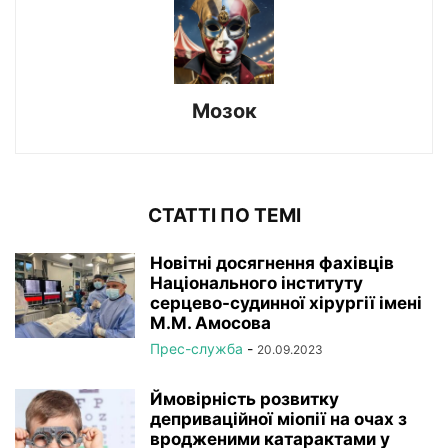
Мозок
СТАТТІ ПО ТЕМІ
Новітні досягнення фахівців
Національного інституту
серцево-судинної хірургії імeні
М.М. Амосова
Прес-служба
-
20.09.2023
Ймовірність розвитку
деприваційної міопії на очах з
вродженими катарактами у