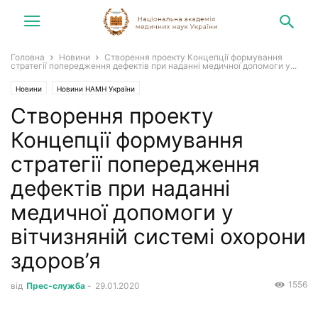
Головна
Новини
Створення проекту Концепції формування
стратегії попередження дефектів при наданні медичної допомоги у...
Новини
Новини НАМН України
Створення проекту
Концепції формування
стратегії попередження
дефектів при наданні
медичної допомоги у
вітчизняній системі охорони
здоров’я
1556
від
Прес-служба
-
29.01.2020