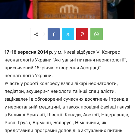
17-18 вересня 2014 р.
у м. Києві відбувся VІ Конгрес
неонатологів України "Актуальні питання неонатології",
присвячений 15-річчю створення Асоціації
неонатологів України.
Участь у роботі конгресу взяли лікарі неонатологи,
педіатри, акушери-гінекологи та інші спеціалісти,
зацікавлені в обговоренні сучасних досягнень і трендів
у неонатальній медицині, а також провідні фахівці галузі
з Великої Британії, Швеції, Канади, Австрії, Нідерландів,
Росії, Грузії, Вірменії, Бєларусі, Німеччини, які
представили програмні доповіді з актуальних питань