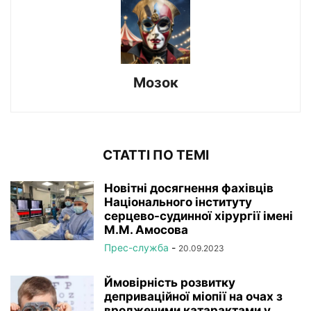
Мозок
СТАТТІ ПО ТЕМІ
Новітні досягнення фахівців
Національного інституту
серцево-судинної хірургії імeні
М.М. Амосова
Прес-служба
-
20.09.2023
Ймовірність розвитку
деприваційної міопії на очах з
вродженими катарактами у