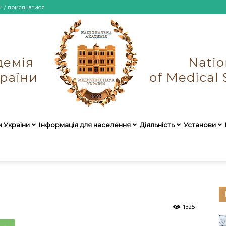
и / приєднатися
и України
Інформація для населення
Діяльність
Установи
НАМН
1325
України