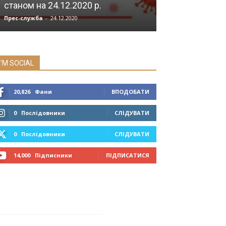
станом на 24.12.2020 р.
України
Прес-служба
-
24.12.2020
Мозок
-
05.07.2019
I'M SOCIAL
20,826
Фани
ВПОДОБАТИ
0
Послідовники
СЛІДУВАТИ
0
Послідовники
СЛІДУВАТИ
14,000
Підписники
ПІДПИСАТИСЯ