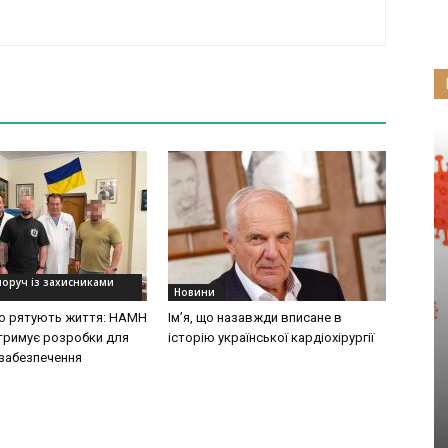
поруч із захисниками
Новини
 що рятують життя: НАМН
Ім’я, що назавжди вписане в
дтримує розробки для
історію української кардіохірургії
забезпечення