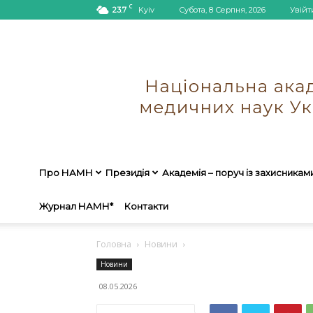
C
23.7
Kyiv
Субота, 8 Серпня, 2026
Увійт
Про НАМН
Президія
Академія – поруч із захисникам
Журнал НАМН*
Контакти
Головна
Новини
Новини
08.05.2026