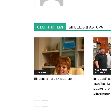
СТАТТІ ПО ТЕМІ
БІЛЬШЕ ВІД АВТОРА
Академія - 
Новини
України
Вітання з нагоди ювілею
Інновації,
України пі
медичного 
військових