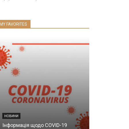
MY FAVORITES
НОВИНИ
ДЕРЖАВНІ УСТАН
Інформація щодо COVID-19
Інститут гаст