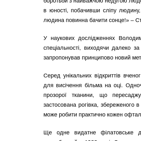
боротьби з найважчою недугою людст
в юності, побачивши сліпу людину
людина повинна бачити сонце!» – Ст
У наукових дослідженнях Володи
спеціальності, виходячи далеко за
запропонував принципово новий мето
Серед унікальних відкриттів вчено
для висічення більма на оці. Одн
прозорої тканини, що пересаджу
застосована рогівка, збереженого в
може робити практично кожен офтал
Ще одне видатне філатовське до