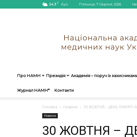
C
24.3
Kyiv
П’ятниця, 7 Серпня, 2026
Ув
Про НАМН
Президія
Академія – поруч із захисникам
Журнал НАМН*
Контакти
Головна
Новини
30 ЖОВТНЯ – ДЕНЬ ПАМ’ЯТІ А
Новини
30 ЖОВТНЯ – Д