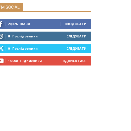
I'M SOCIAL
20,826
Фани
ВПОДОБАТИ
0
Послідовники
СЛІДУВАТИ
0
Послідовники
СЛІДУВАТИ
14,000
Підписники
ПІДПИСАТИСЯ