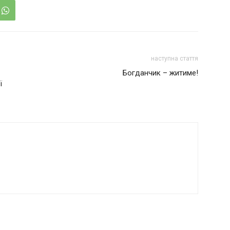
наступна стаття
Богданчик – житиме!
ї