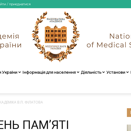
ійти / приєднатися
и України
Інформація для населення
Діяльність
Установи
НАМН
КАДЕМІКА В.П. ФІЛАТОВА
ЕНЬ ПАМ’ЯТІ
України