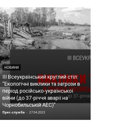
НОВИНИ
НОВИНИ
ІІІ Всеукраїнський круглий стіл:
“Екологічні виклики та загрози в
Оновлено заг
період російсько-української
відділення ДУ
війни (до 37-річчя аварії на
геронтології і
Чорнобильській АЕС)”
Д.Ф.Чеботарь
Прес-служба
-
27.04.2023
Прес-служба
-
10.0