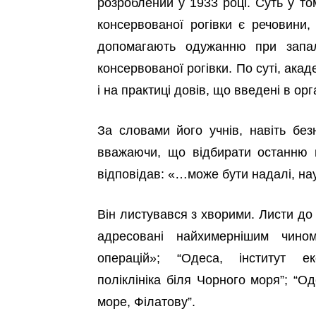
розроблений у 1933 році. Суть у т
консервованої рогівки є речовини
допомагають одужанню при запал
консервованої рогівки. По суті, ака
і на практиці довів, що введені в о
За словами його учнів, навіть без
вважаючи, що відбирати останню 
відповідав: «…може бути надалі, на
Він листувався з хворими. Листи до
адресовані найхимернішим чином
операцій»; “Одеса, інститут ек
поліклініка біля Чорного моря”; “
море, Філатову”.