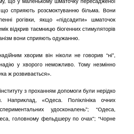
ому, що у маленькому шматочку пересадженої
, що сприяють розсмоктуванню більма. Вони
енні рогівки, якщо «підсадити» шматочок
демік відкрив таємницю біогенних стимуляторів
рганізм вони сприяють одужанню.
надійним хворим він ніколи не говорив “ні”,
надію у хворого неможливо. Тому незмінно
ука ж розвивається».
 інституту з проханням допомоги були нерідко
. Наприклад, «Одеса. Поліклініка очних
спериментальних удосконалень”; “Одеса,
Одеса, головному фельдшеру по очах”; “Чорне