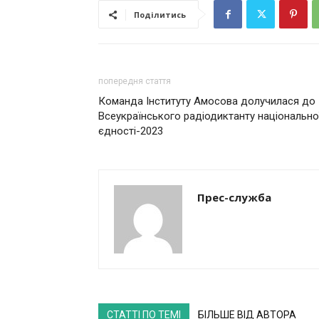
Поділитись
попередня стаття
Команда Інституту Амосова долучилася до
Всеукраїнського радіодиктанту національно
єдності-2023
Прес-служба
СТАТТІ ПО ТЕМІ
БІЛЬШЕ ВІД АВТОРА