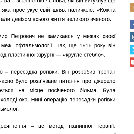
ва – зі сліпотою? Слова, які він вигукнув ще
, яка простукує свій шлях паличкою: «Кожна
али девізом всього життя великого вченого.
мир Петрович не замикався у межах своєї
 межі офтальмології. Так, ще 1916 року він
д пластичної хірургії — «кругле стебло».
го – пересадка рогівки. Він розробив трепан
очасно було розв’язане питання про джерело
ється на місце посіченого більма. Була
 холоді ока. Нині операцію пересадки рогівки
ьмолог.
сягнення – це метод тканинної терапії,