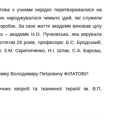
атова з учнями нерідко перетворювалися на
яких народжувалося чимало ідей, які служили
зробок. За своє життя академік виховав цілу
х – академік Н.О. Пучковська, яка керувала
ротягом 29 років, професори: Б.С. Бродський,
, З.М. Скрипніченко, Н.І. Шпак, С.А. Бархаш,
еміку Володимиру Петровичу ФІЛАТОВУ!
очних хвороб та тканинної терапії ім. В.П.