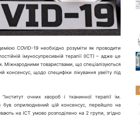
андемією COVID-19 необхідно розуміти як проводити
постійній імуносупресивній терапії (ІСТ) – адже це
ом. Міжнародними товариствами, що спеціалізуються
ний консенсус, щодо специфіки лікування увеїту під
 “Інститут очних хвороб і тканинної терапії ім.
и був оприлюднений цій консенсус, перейшло на
вають на ІСТ умово розподілено на 2 групи, згідно