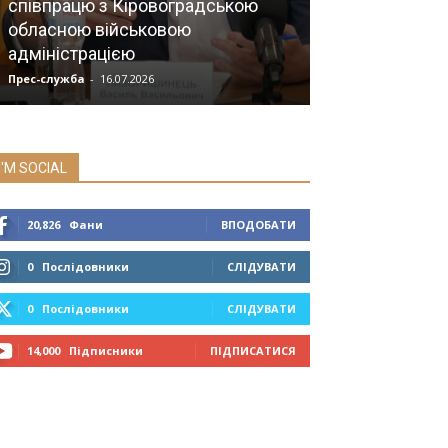
співпрацю з Кіровоградською
обласною військовою
Посмертне до
адміністрацією
рятує життя
Прес-служба
-
16.07.2026
Прес-служба
-
02.0
I'M SOCIAL
20,826
Фани
ВПОДОБАТИ
0
Послідовники
СЛІДУВАТИ
0
Послідовники
СЛІДУВАТИ
14,000
Підписники
ПІДПИСАТИСЯ