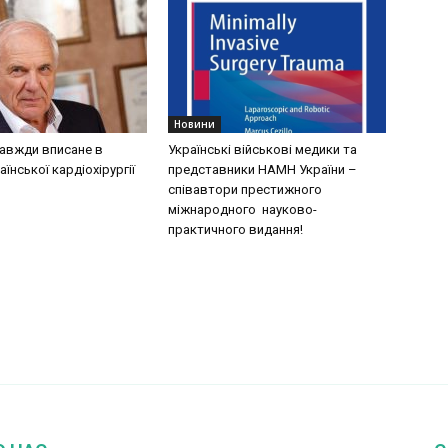
Новини
завжди вписане в
Українські військові медики та
аїнської кардіохірургії
представники НАМН України –
співавтори престижного
міжнародного науково-
практичного видання!