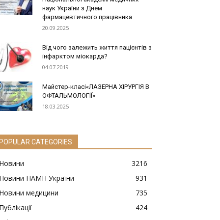
наук України з Днем
фармацевтичного працівника
20.09.2025
Від чого залежить життя пацієнтів з
інфарктом міокарда?
04.07.2019
Майстер-класі«ЛАЗЕРНА ХІРУРГІЯ В
ОФТАЛЬМОЛОГІЇ»
18.03.2025
POPULAR CATEGORIES
Новини
3216
Новини НАМН України
931
Новини медицини
735
Публікації
424