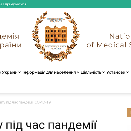
и / приєднатися
и України
Інформація для населення
Діяльність
Установи
НАМН
еїту під час пандемії COVID-19
у під час пандемії
України