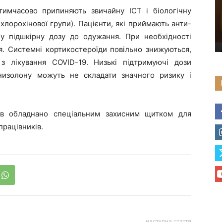
имчасово припиняють звичайну ІСТ і біологічну
 хлорохінової групи). Пацієнти, які приймають анти-
у підшкірну дозу до одужання. При необхідності
ня. Системні кортикостероїди повільно знижуються,
 лікування COVID-19. Низькі підтримуючі дози
низолону можуть не складати значного ризику і
ів обладнано спеціальним захисним щитком для
рацівників.
наступна стаття