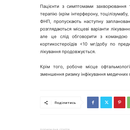
Пацієнти з симптомами захворювання т
терапію (крім інтерферону, тоцілізумабу,
ФНП, пропускають наступну запланован
розглядаються місцеві варіанти лікуван
але це слід обговорити з командою з
кортикостероїдів <10 мг/добу по пред
лікування продовжується.
Крім того, робоче місце офтальмолог
зменшення ризику інфікування медичних п
Поділитись
попередня стаття