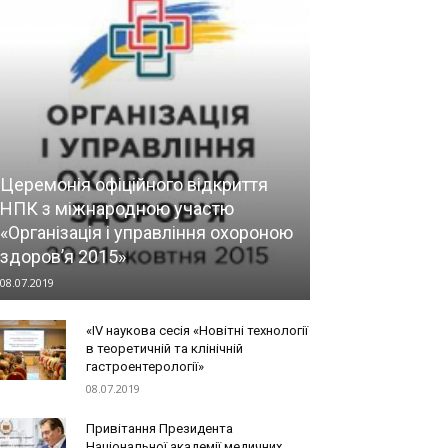
Церемонія офіційного відкриття
НПК з міжнародною участю
«Організація і управління охороною
здоров’я 2015»
08.07.2019
«IV наукова сесія «Новітні технології
в теоретичній та клінічній
гастроентерології»
08.07.2019
Привітання Президента
Національної академії медичних