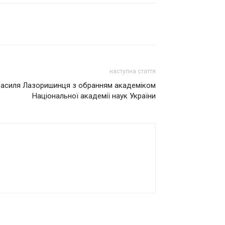
наступна стаття
Василя Лазоришинця з обранням академіком
Національної академії наук України