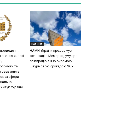
Новини
 проведення
НАМН України продовжує
нювання якості
реалізацію Меморандуму про
ї/
співпрацю з 3-ю окремою
допомоги та
штурмовою бригадою ЗСУ.
говування в
новах сфери
ональної
х наук України