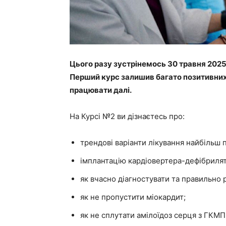
Цього разу зустрінемось 30 травня 2025 
Перший курс залишив багато позитивних в
працювати далі.
На Курсі №2 ви дізнаєтесь про:
трендові варіанти лікування найбільш п
імплантацію кардіовертера-дефібрилято
як вчасно діагностувати та правильно
як не пропустити міокардит;
як не сплутати амілоїдоз серця з ГКМП