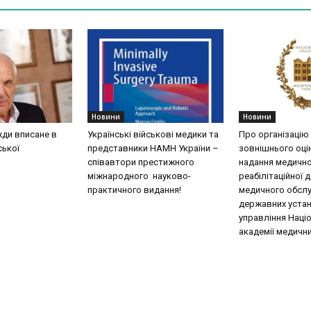
Новини
Новини
жди вписане в
Українські військові медики та
Про організацію
ської
представники НАМН України –
зовнішнього оці
співавтори престижного
надання медично
міжнародного науково-
реабілітаційної 
практичного видання!
медичного обслу
державних уста
управління Наці
академії медични