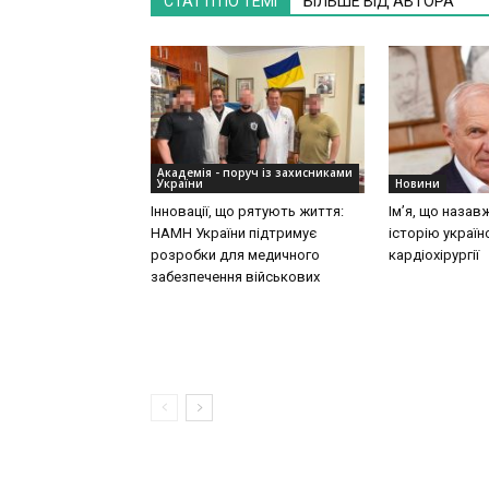
СТАТТІ ПО ТЕМІ
БІЛЬШЕ ВІД АВТОРА
Академія - поруч із захисниками
України
Новини
Інновації, що рятують життя:
Ім’я, що назав
НАМН України підтримує
історію україн
розробки для медичного
кардіохірургії
забезпечення військових