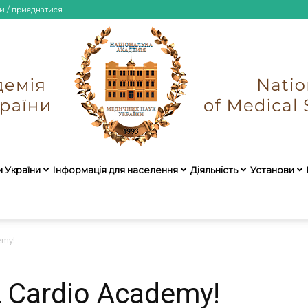
и / приєднатися
и України
Інформація для населення
Діяльність
Установи
НАМН
emy!
 Cardio Academy!
України