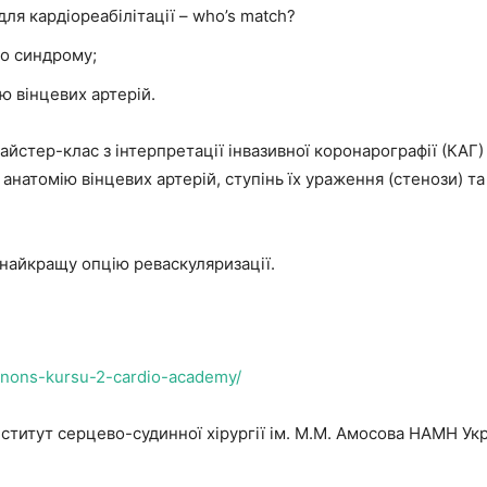
ля кардіореабілітації – who’s match?
го синдрому;
ю вінцевих артерій.
йстер-клас з інтерпретації інвазивної коронарографії (КАГ)
 анатомію вінцевих артерій, ступінь їх ураження (стенози) т
найкращу опцію реваскуляризації.
/anons-kursu-2-cardio-academy/
ститут серцево-судинної хірургії ім. М.М. Амосова НАМН Ук