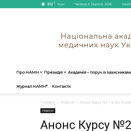
C
33.2
Kyiv
Четвер, 6 Серпня, 2026
Увійт
Про НАМН
Президія
Академія – поруч із захисникам
Журнал НАМН*
Контакти
Головна
Новини
Анонс Курсу №2 Cardio Acad
Новини
Анонс Курсу №2