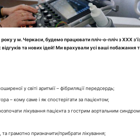
року у м. Черкаси, будемо працювати пліч-о-пліч з ХХХ зʼї
ідгуків та нових ідей! Ми врахували усі ваші побажання т
оширеної у світі аритмії – фібриляції передсердь;
ра – кому саме і як спостерігати за пацієнтом;
 розпочати лікування пацієнта з гострим аортальним синдром
, та грамотно призначити/прибрати лікування;