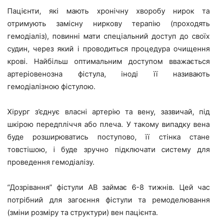
Пацієнти, які мають хронічну хворобу нирок та
отримують замісну ниркову терапію (проходять
гемодіаліз), повинні мати спеціальний доступ до своїх
судин, через який і проводиться процедура очищення
крові. Найбільш оптимальним доступом вважається
артеріовенозна фістула, іноді її називають
гемодіалізною фістулою.
Хірург з’єднує власні артерію та вену, зазвичай, під
шкірою передпліччя або плеча. У такому випадку вена
буде розширюватись поступово, її стінка стане
товстішою, і буде зручно підключати систему для
проведення гемодіалізу.
“Дозрівання” фістули АВ займає 6-8 тижнів. Цей час
потрібний для загоєння фістули та ремоделювання
(зміни розміру та структури) вен пацієнта.