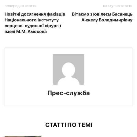
попередня стаття
наступна стаття
Новітні досягнення фахівців
Вітаємо з ювілеєм Басанець
Національного інституту
Анжелу Володимирівну
серцево-судинної хірургії
імeні М.М. Амосова
Прес-служба
СТАТТІ ПО ТЕМІ