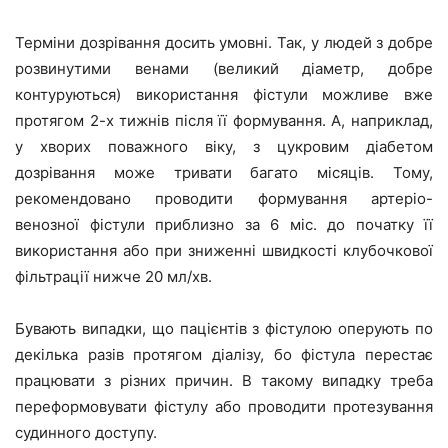
Терміни дозрівання досить умовні. Так, у людей з добре
розвинутими венами (великий діаметр, добре
контуруються) використання фістули можливе вже
протягом 2-х тижнів після її формування. А, наприклад,
у хворих поважного віку, з цукровим діабетом
дозрівання може тривати багато місяців. Тому,
рекомендовано проводити формування артеріо-
венозної фістули приблизно за 6 міс. до початку її
використання або при зниженні швидкості клубочкової
фільтрації нижче 20 мл/хв.
Бувають випадки, що пацієнтів з фістулою оперують по
декілька разів протягом діалізу, бо фістула перестає
працювати з різних причин. В такому випадку треба
переформовувати фістулу або проводити протезування
судинного доступу.