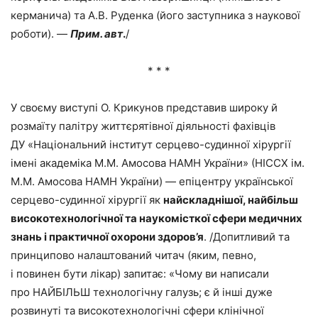
керманича) та А.В. Руденка (його заступника з наукової
роботи). —
Прим. авт
.
/
* * *
У своєму виступі О. Крикунов представив широку й
розмаїту палітру життєрятівної діяльності фахівців
ДУ «Національний інститут серцево-судинної хірургії
імені академіка М.М. Амосова НАМН України» (НІССХ ім.
М.М. Амосова НАМН України) — епіцентру української
серцево-судинної хірургії як
найскладнішої, найбільш
високотехнологічної та наукомісткої сфери медичних
знань і практичної охорони здоров’я
. /Допитливий та
принципово налаштований читач (яким, певно,
і повинен бути лікар) запитає: «Чому ви написали
про НАЙБІЛЬШ технологічну галузь; є й інші дуже
розвинуті та високотехнологічні сфери клінічної