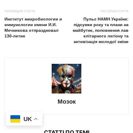
попередня стаття
наступна стаття
Институт микробиологии и
Пульс НАМН України:
иммунологии имени И.И.
підсумки року та плани на
Мечникова отпраздновал
майбутнє, поповнення лав
130-летие
елітарного легіону та
активізація молодої зміни
Мозок
UK
СТАТТІ ПО ТЕМІ