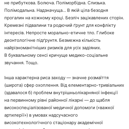
не прибуткова. Болюча. Поліморбідна. Слизька.
Полімодальна. Надзначуща… В якій ціла безодня
прогалин на кожному кроці. Безліч зацікавлених сторін.
Кремезні підвалини та родючий ґрунт для конфлікту
інтересів. Непросте морально-етичне тло. Глибоке
деонтологічне підґрунтя. Безмежна кількість
найрізноманітніших ризиків для усіх задіяних.
В буквальному сенсі кричуще медико-соціальне
звучання. Тощо.
Інша характерна риса заходу — значне розмаїття
(широта) сфер охоплення. Від елементарно-тривіальних
(здавалося б) проблем внутрішньолікарняної інфекції
на первинному рівні районної лікарні — до щабля
високоспеціалізованої медичної допомоги («важкої
артилерії») в умовах надсучасного
високотехнологічного стаціонару академічної