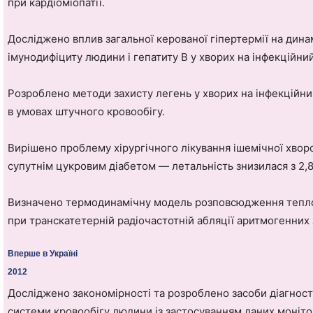
при кардіоміопатії.
Досліджено вплив загальної керованої гіпертермії на динам
імунодифіциту людини і гепатиту В у хворих на інфекційни
Розроблено методи захисту легень у хворих на інфекційн
в умовах штучного кровообігу.
Вирішено проблему хірургічного лікування ішемічної хвороб
супутнім цукровим діабетом — летальність знизилася з 2,8
Визначено термодинамічну модель розповсюдження теплов
при транскатетерній радіочастотній абляції аритмогенних 
Вперше в Україні
2012
Досліджено закономірності та розроблено засоби діагности
системи кровообігу людини із застосуванням даних моніто