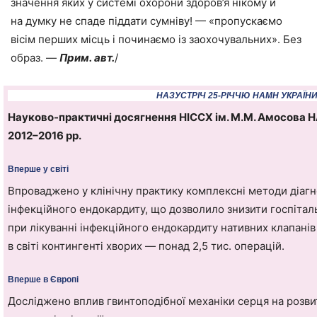
значення яких у системі охорони здоров’я нікому й
на думку не спаде піддати сумніву! — «пропускаємо
вісім перших місць і починаємо із заохочувальних». Без
образ. —
Прим. авт.
/
НАЗУСТРІЧ 25-РІЧЧЮ НАМН УКРАЇН
Науково-практичні досягнення НІССХ ім. М.М. Амосова Н
2012–2016 рр.
Вперше у світі
Впроваджено у клінічну практику комплексні методи діагн
інфекційного ендокардиту, що дозволило знизити госпіталь
при лікуванні інфекційного ендокардиту нативних клапані
в світі контингенті хворих — понад 2,5 тис. операцій.
Вперше в Європі
Досліджено вплив гвинтоподібної механіки серця на розви