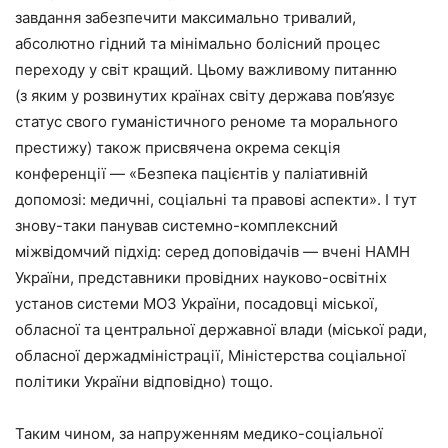
завдання забезпечити максимально тривалий,
абсолютно гідний та мінімально болісний процес
переходу у світ кращий. Цьому важливому питанню
(з яким у розвинутих країнах світу держава пов’язує
статус свого гуманістичного реноме та морального
престижу) також присвячена окрема секція
конференції — «Безпека пацієнтів у паліативній
допомозі: медичні, соціальні та правові аспекти». І тут
знову-таки панував системно-комплекс­ний
міжвідомчий підхід: серед доповідачів — вчені НАМН
України, представники провідних науково-освітніх
установ системи МОЗ України, посадовці міської,
обласної та центральної державної влади (міської ради,
обласної держадміністрації, Міністерства соціальної
політики України відповідно) тощо.
Таким чином, за напруженням медико-соціальної