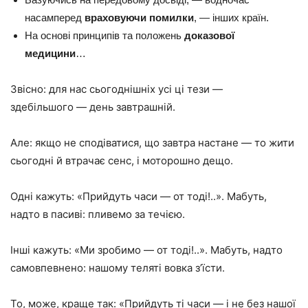
насамперед
враховуючи помилки
, — інших країн.
На основі принципів та положень
доказової
медицини
…
Звісно: для нас сьогоднішніх усі ці тези —
здебільшого — день завтрашній.
Але: якщо не сподіватися, що завтра настане — то жити
сьогодні й втрачає сенс, і моторошно дещо.
Одні кажуть: «Прийдуть часи — от тоді!..». Мабуть,
надто в пасиві: пливемо за течією.
Інші кажуть: «Ми зробимо — от тоді!..». Мабуть, надто
самовпевнено: нашому теляті вовка з’їсти.
То, може, краще так: «Прийдуть ті часи — і не без нашої