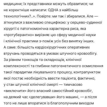
медицини; їх представники можуть образитися; чи
не коректніше написати: ОДНА з найбільш
технологічних?..». Повірте: ми так і збиралися. Але —
зіт­кнулися з важливою специфікою: у серцево-судинної
хірургії є патогномонічна характерна риса, яка
«протуберантно» вирізняє цю сферу медичної науки
і клінічної практики з-поміж усіх без винятку інших.
А саме: більшість кардіохірургічних оперативних
втручань проводяться в умовах штучного кровообігу.
За рівнем тонкощів та складнощів, клінічної
комплексності та глибини патогенетичного осмислення
такої парадигми лікувального процесу, контрапунктом
якої постає необхідність ввести пацієнта, фактично,
у стан штучної клінічної смерті — тимчасово
«виключити» його власний самостійний кровообіг,
на деякий час «делегувавши» його машині, — а після
того не лише впоратися із благополучним виходом