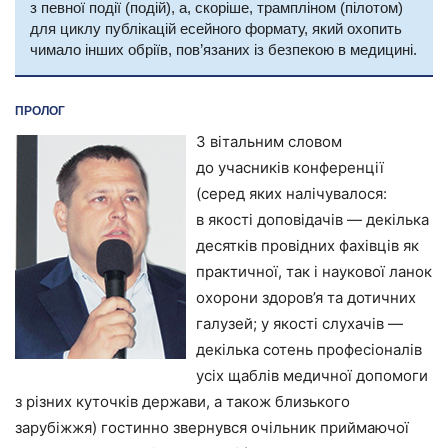
з певної події (подій), а, скоріше, трампліном (пілотом)
для циклу публікацій есейного формату, який охопить
чимало інших обріїв, пов’язаних із безпекою в медицині.
ПРОЛОГ
З вітальним словом
до учасників конференції
(серед яких налічувалося:
в якості доповідачів — декілька
десятків провідних фахівців як
практичної, так і наукової ланок
охорони здоров’я та дотичних
галузей; у якості слухачів —
декілька сотень професіоналів
усіх щаблів медичної допомоги
з різних куточків держави, а також близького
зарубіжжя) гостинно звернувся очільник приймаючої