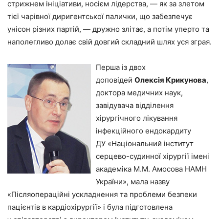
стрижнем ініціативи, носієм лідерства, — як за злетом
тієї чарівної диригентської палички, що забезпечує
унісон різних партій, — дружно злітає, а потім уперто та
наполегливо долає свій довгий складний шлях уся зграя.
Перша із двох
доповідей
Олексія Крикунова
,
доктора медичних наук,
завідувача відділення
хірургічного лікування
інфекційного ендокардиту
ДУ «Національний інститут
серцево-судинної хірургії імені
академіка М.М. Амосова НАМН
України», мала назву
«Післяопераційні ускладнення та проблеми безпеки
пацієнтів в кардіохірургії» і була підготовлена