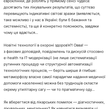
євроклініки, де роблять у прямому сенсі чудеса:
досягають тих лікувальних результатів, що суттєво
перевищують індикативні світові зразки (виявляється,
таке можливо і у нас в Україні: були б бажання та
системність), та ще й конкретно пояснюють, завдяки
чому це вдається…
Новітні технології в охороні здоров’я?! Овва! —
з фахових доповідей, повідомлень та дискусій стосовно
e-health та IT-модернізації (не лише систематизації
рутинних процедур чи структурної автоматизації
технологічних процесів, — беріть ширше й глибше:
метаморфозу власне самої парадигми надання медичної
допомоги населенню) можна без труднощів скласти
окрему утилітарну сагу — чи то прагматичну оду…
Як вберегтися від лікарських помилок — діагностичних,
лікувальних, ментальних? Як навчитися визнавати ці