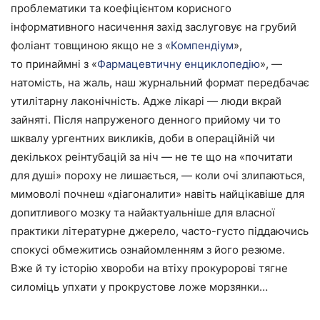
проблематики та коефіцієнтом корисного
інформативного насичення захід заслуговує на грубий
фоліант товщиною якщо не з «
Компендіум
»,
то принаймні з «
Фармацевтичну енциклопедію
», —
натомість, на жаль, наш журнальний формат передбачає
утилітарну лаконічність. Адже лікарі — люди вкрай
зайняті. Після напруженого денного прийому чи то
шквалу ургентних викликів, доби в операційній чи
декількох реінтубацій за ніч — не те що на «почитати
для душі» пороху не лишається, — коли очі злипаються,
мимоволі почнеш «діагоналити» навіть найцікавіше для
допитливого мозку та найактуальніше для власної
практики літературне джерело, часто-густо піддаючись
спокусі обмежитись ознайомленням з його резюме.
Вже й ту історію хвороби на втіху прокуророві тягне
силоміць упхати у прокрустове ложе морзянки…