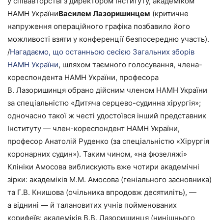
у співавторстві з директором Інституту, академіком
НАМН України
Василем Лазоришинцем
(критичне
напруження операційного графіка позбавило його
можливості взяти у конференції безпосередню участь).
/
Нагадаємо, що останньою сесією Загальних зборів
НАМН України
, шляхом таємного голосування, члена-
кореспондента НАМН України, професора
В. Лазоришинця обрано дійсним членом НАМН України
за спеціальністю «Дитяча серцево-судинна хірургія»;
одночасно такої ж честі удостоївся інший представник
Інституту — член-кореспондент НАМН України,
професор Анатолій Руденко (за спеціальністю «Хірургія
коронарних судин»). Таким чином, «на фюзеляжі»
Клініки Амосова виблискують вже чотири академічні
зірки: академіків М.М. Амосова (геніального засновника)
та Г.В. Книшова (очільника впродовж десятиліть), —
а віднині — й талановитих учнів пойменованих
корифеїв: академіків В.В. Лазоришинця (нинішнього