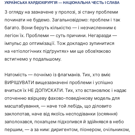
УКРАЇНСЬКА КАРДІОХІРУРГІЯ — НАЦІОНАЛЬНА ЧЕСТЬ І СЛАВА
З огляду на зазначене у пролозі, зі стану проблеми
починати не будемо. Загальновідомо: проблем і так
багато. Вони беруть кількістю — і незчисленним є
легіон їх. Проблеми — суть причини. Негаразди —
імпульс до оптимізації. Тож докладно зупинитися
на «етіо­логічних підґрунтях» ми ще обов’язково
встигнемо у подальшому.
Натомість — почнімо із флагманів. Тих, хто вміє
ВИРІШУВАТИ вищезазначені проблеми і успішно
вчиться їх НЕ ДОПУСКАТИ. Тих, хто встановлює і надає
оточенню взірцеву фахово-поведінкову модель для
масштабування, — наче той лебідь, що діловито
заклопотав, наче від якоїсь несподіванки (осяяння)
заполохався, похапцем підхопився й здійнявся в небо
першим, — а за ним: диригентом, піонером, очільником,