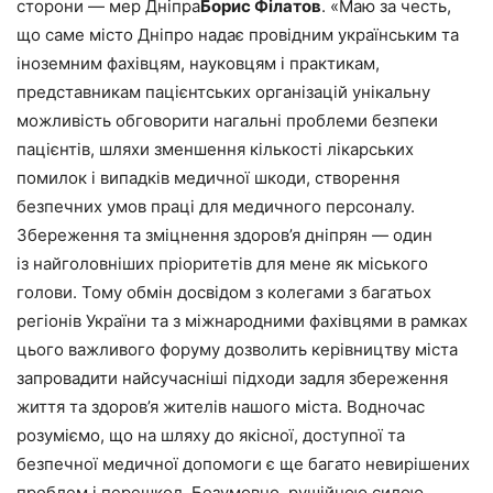
сторони — мер Дніпра
Борис Філатов
. «Маю за честь,
що саме місто Дніпро надає провідним українським та
іноземним фахівцям, науковцям і практикам,
представникам пацієнтських організацій унікальну
можливість обговорити нагальні проблеми безпеки
пацієнтів, шляхи зменшення кількості лікарських
помилок і випадків медичної шкоди, створення
безпечних умов праці для медичного персоналу.
Збереження та зміцнення здоров’я дніпрян — один
із найголовніших пріоритетів для мене як міського
голови. Тому обмін досвідом з колегами з багатьох
регіонів України та з міжнародними фахівцями в рамках
цього важливого форуму дозволить керівництву міста
запровадити найсучасніші підходи задля збереження
життя та здоров’я жителів нашого міста. Водночас
розуміємо, що на шляху до якісної, доступної та
безпечної медичної допомоги є ще багато невирішених
проблем і перешкод. Безумовно, рушійною силою