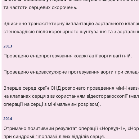
та частоти серцевих скорочень.
Здійснено транскатетерну імплантацію аортального клапа
стенокардією після коронарного шунтування та з аортальн
2013
Проведено ендопротезування коарктації аорти вагітній.
Проведено ендоваскулярне протезування аорти при складн
Вперше серед країн СНД розпочато проведення міні-інваз
на клапанах серця з використанням відеоторакоскопії (ма
операції на серці з мінімальним розрізом).
2014
Отримано позитивний результат операції «Норвуд-1», «Нор
при синдромі гіпоплазії лівих відділів серця.