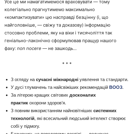
Усе це ми намагатимемося враховувати — тому
колегіально прагнутимемо максимально
«компактизувати» цю насправді безцінну (і, що
найголовніше, — свіжу та доказову) інформацію
стосовно проблеми, яку на віки і тисячоліття так
геніально-лаконічно сформулював пращур нашого
фаху:
non nocere
— не зашкодь…
* * *
З огляду на
сучасні міжнародні
уявлення та стандарти.
У дусі тлумачень та найсвіжіших рекомендацій
ВООЗ
.
За літерою кращих світових
досконалих
практик
охорони здоров’я.
З повним використанням найновітніших
системних
технологій
, які всесильний людський інтелект створює
собі у підмогу.
Базуючись на передовому досвіді, — водночас