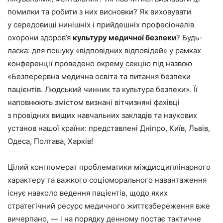
помилки та робити з них висновки? Як виховувати
у середовищі нинішніх і прийдешніх професіоналів
охорони здоров’я
культуру медичної безпеки
? Будь-
ласка: для пошуку «відповідних відповідей» у рамках
конференції проведено окрему секцію під назвою
«Безперервна медична освіта та питання безпеки
пацієнтів. Людський чинник та культура безпеки». Її
наповнюють змістом визнані віт­чизняні фахівці
з провідних вищих навчальних закладів та наукових
установ нашої країни: представлені Дніпро, Київ, Львів,
Одеса, Полтава, Харків!
Цілий конгломерат проблематики міждисциплінарного
характеру та важкого соціоморального навантаження
існує навколо ведення пацієнтів, щодо яких
стратегічний ресурс медичного життєзбереження вже
вичерпано, — і на порядку денному постає тактичне