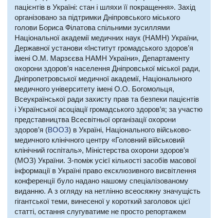
пацієнтів в Україні: стан і шляхи її покращення». Захід
організовано за підтримки Дніпровського міського
голови Бориса Філатова спільними зусиллями
Національної академії медичних наук (НАМН) України,
Державної установи «Інститут громадського здоров’я
імені О.М. Марзєєва НАМН України», Департаменту
охорони здоров’я населення Дніпровської міської ради,
Дніпропетровської медичної академії, Національного
медичного університету імені О.О. Богомольця,
Всеукраїнської ради захисту прав та безпеки пацієнтів
і Української асоціації громадського здоров’я; за участю
представництва Всесвітньої організації охорони
здоров’я (
ВООЗ
) в Україні, Національного військово-
медичного клінічного центру «Головний військовий
клінічний госпіталь», Міністерства охорони здоров’я
(МОЗ) України. З-поміж усієї кількості засобів масової
інформації в Україні право ексклюзивного висвітлення
конференції було надано нашому спеціалізованому
виданню. А з огляду на нетлінно всеосяжну значущість
гігантської теми, винесеної у короткий заголовок цієї
статті, остання слугуватиме не просто репортажем