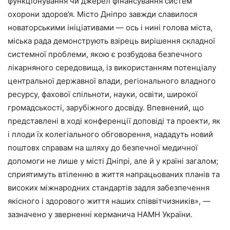
функціонування чи джерел фінансування систем
охорони здоров’я. Місто Дніпро завжди славилося
новаторськими ініціативами — ось і нині голова міста,
міська рада демонструють взірець вирішення складної
системної проблеми, якою є розбудова безпечного
лікарняного середовища, із використанням потенціалу
центральної державної влади, регіонального владного
ресурсу, фахової спільноти, науки, освіти, широкої
громадськості, зарубіжного досвіду. Впевнений, що
представлені в ході конференції доповіді та проекти, як
і плоди їх колегіального обговорення, нададуть новий
поштовх справам на шляху до безпечної медичної
допомоги не лише у місті Дніпрі, але й у країні загалом;
сприятимуть втіленню в життя напрацьованих планів та
високих міжнародних стандартів задля забезпечення
якісного і здорового життя наших співвітчизників», —
зазначено у зверненні керманича НАМН України.