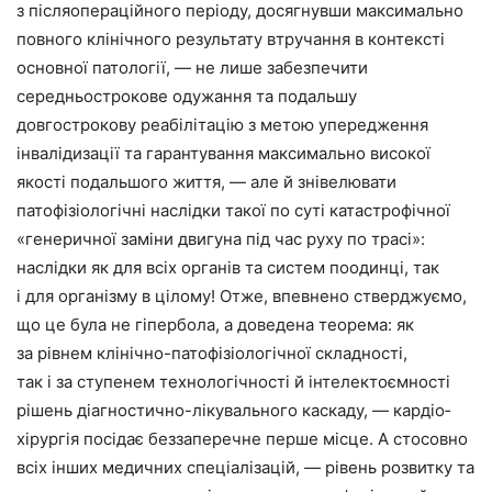
з післяопераційного періоду, досягнувши максимально
повного клінічного результату втручання в контексті
основної патології, — не лише забезпечити
середньострокове одужання та подальшу
довгострокову реабілітацію з метою упередження
інвалідизації та гарантування максимально високої
якості подальшого життя, — але й знівелювати
патофізіо­логічні наслідки такої по суті катастрофічної
«генеричної заміни двигуна під час руху по трасі»:
наслідки як для всіх органів та систем поодинці, так
і для організму в цілому! Отже, впевнено стверджуємо,
що це була не гіпербола, а доведена тео­рема: як
за рівнем клінічно-патофізіологічної складності,
так і за ступенем технологічності й інтелектоємності
рішень діагностично-лікувального каскаду, — кардіо­
хірургія посідає беззапереч­не перше місце. А стосовно
всіх інших медичних спеціалізацій, — рівень розвитку та