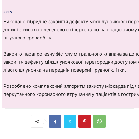
2015
Виконано гібридне закриття дефекту міжшлуночкової пер
дитині з високою легеневою гіпертензією на працюючому 
штучного кровообігу.
Закрито парапротезну фістулу мітрального клапана за до
закриття дефекту міжшлуночкової перегородки доступом 
лівого шлуночка на передній поверхні грудної клітки.
Розроблено комплексний алгоритм захисту міокарда під 
перкутанного коронарного втручання у пацієнтів з гостр