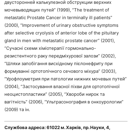
двусторонней калькулезной обструкции верхних
мочевыводящих путей” (1999), “The treatment of
metastatic Prostate Cancer in terminally ill patients”
(2000), “Improvement of urinary obstructive symptoms
after selective cryolysis of anterior lobe of the pituitary
gland in men with metastatic prostate cancer” (2001),
“Сучасні схеми хіміотерапії гормонально-
резистентного раку передміхурової залози” (2002),
“Шляхи запобігання висхідному пієлонефриту при
формуванні ортотопічного сечового міхура” (2003),
“Урофлоуметрия при патологии нижних мочевых путей”
(2004), “Застосування власної піхви для ортотопічної
неоцистопластики” (2005), “Хвороби нирок та
вагітність” (2006), “Ультрасонография в онкоурологии”
(2009) та ін.
Службова адреса: 61022 м. Харків, пр. Науки, 4,