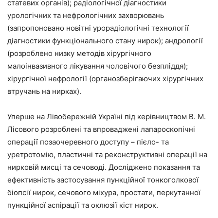
статевих органів); радіологічної діагностики
урологічних та нефрологічних захворювань
(запропоновано новітні урорадіологічні технології
діагностики функціонального стану нирок); андрології
(розроблено низку методів хірургічного
малоінвазивного лікування чоловічого безпліддя);
хірургічної нефрології (органозберігаючих хірургічних
втручань на нирках).
Уперше на Лівобережній Україні під керівництвом В. М.
Лісового розроблені та впроваджені лапароскопічні
операції позаочеревного доступу – пієло- та
уретротомію, пластичні та реконструктивні операції на
нирковій мисці та сечоводі. Досліджено показання та
ефективність застосування пункційної тонкоголкової
біопсії нирок, сечового міхура, простати, перкутанної
пункційної аспірації та оклюзії кіст нирок.