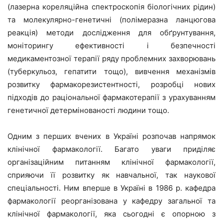
(лазерна кореляційна спектроскопія біологічних рідин)
та молекулярно-генетичні (полімеразна ланцюгова
реакція) методи дослідження для обґрунтування,
моніторингу ефективності і безпечності
медикаментозної терапії ряду проблемних захворювань
(туберкульоз, гепатити тощо), вивчення механізмів
розвитку фармакорезистентності, розробці нових
підходів до раціональної фармакотерапії з урахуванням
генетичної детермінованості людини тощо.
Одним з перших вчених в Україні розпочав напрямок
клінічної фармакології. Багато уваги приділяє
організаційним питанням клінічної фармакології,
сприяючи її розвитку як навчальної, так наукової
спеціальності. Ним вперше в Україні в 1986 р. кафедра
фармакології реорганізована у кафедру загальної та
клінічної фармакології, яка сьогодні є опорною з