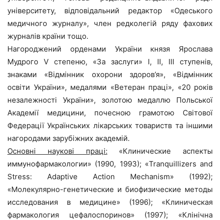
університету, відповідальний редактор «Одеського
медичного журналу», член редколегій ряду фахових
журналів країни тощо.
Нагороджений орденами України князя Ярослава
Мудрого V степеню, «За заслуги» I, II, III ступенів,
знаками «Відмінник охорони здоров’я», «Відмінник
освіти України», медалями «Ветеран праці», «20 років
незалежності України», золотою медаллю Польської
Академії медицини, почесною грамотою Світової
Федерації Українських лікарських товариств та іншими
нагородами зарубіжних академій.
Основні наукові праці:
«Клинические аспекты
иммунофармакологии» (1990, 1993); «Tranquillizers and
Stress: Adaptive Action Mechanism» (1992);
«Молекулярно-генетические и биофизические методы
исследования в медицине» (1996); «Клиническая
фармакология цефалоспоринов» (1997); «Клінічна