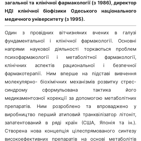
загальної та клінічної фармакології (з 1986), директор
НДІ клінічної біофізики Одеського національного
медичного університету (з 1995).
Один з провідних вітчизняних вчених в галузі
фундаментальної і клінічної фармакології. Основні
напрями наукової діяльності торкаються проблем
психофармакології і метаболітної фармакології,
клінічних аспектів рациональної і безпечної
фармакотерапії. Ним вперше на підставі вивчення
молекулярно- біохімічних механізмів розвитку стрес-
синдрому сформульована тактика його
медикаментозної корекції за допомогою метаболітних
препаратів. Ним розроблено та впроваджено у
виробництво перший атиповий транквілізатор літоніт,
запатентований в ряді країн (США, Японія та ін.).
Створена нова концепція цілеспрямованого синтезу
високоефективних препаратів на основі метаболітів