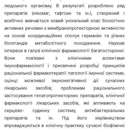
людського організму. В результаті розроблено ряд
препаратів (нікомаг, тафтсин та ін.), створений і
всебічно вивчається новий унікальний клас біологічно
активних речовин з мембранопротекторною активністю
на основі координаційних сполук германію та різних
біолігандів метаболітного походження. Наукові
інтереси в галузі клінічної фармакології багатосторонні.
Вони пов’язані з клінічними аспектами
імунофармакології і присвячені розробці принципів
раціональної фармакотерапії патології імунної системи,
оцінці можливої імунонегативної дії сучасних
лікарських засобів; проблемам раціонального
застосування гепатопротекторних препаратів, клінічної
фармакології лікарських засобів, які впливають на
серцево- судинну систему, антибактеріальних
препаратів та ін. Під його керівництвом
впроваджуються в клінічну практику сучасні біофізичні