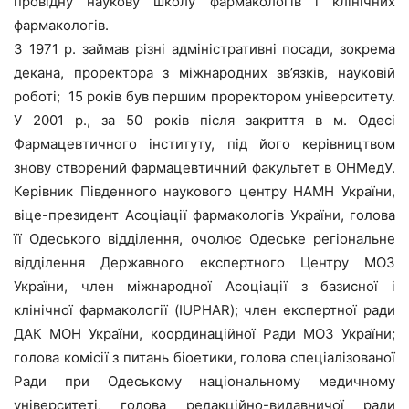
провідну наукову школу фармакологів і клінічних
фармакологів.
З 1971 р. займав різні адміністративні посади, зокрема
декана, проректора з міжнародних зв’язків, науковій
роботі; 15 років був першим проректором університету.
У 2001 р., за 50 років після закриття в м. Одесі
Фармацевтичного інституту, під його керівництвом
знову створений фармацевтичний факультет в ОНМедУ.
Керівник Південного наукового центру НАМН України,
віце-президент Асоціації фармакологів України, голова
її Одеського відділення, очолює Одеське регіональне
відділення Державного експертного Центру МОЗ
України, член міжнародної Асоціації з базисної і
клінічної фармакології (IUPHAR); член експертної ради
ДАК МОН України, координаційної Ради МОЗ України;
голова комісії з питань біоетики, голова спеціалізованої
Ради при Одеському національному медичному
університеті, голова редакційно-видавничої ради