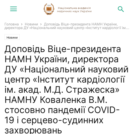
Головна
Новини
Доповідь Віце-президента НАМН України,
директора ДУ «Національний науковий центр «Інститут кардіології ім....
Новини
Доповідь Віце-президента
НАМН України, директора
ДУ «Національний науковий
центр «Інститут кардіології
ім. акад. М.Д. Стражеска»
НАМНУ Коваленка В.М.
стосовно пандемії COVID-
19 і серцево-судинних
захворювань