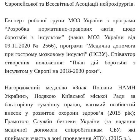
Європейської та Всесвітньої Асоціації нейрохірургів.
Експерт
робочої групи МОЗ України з програми
“Розробка нормативно-правових актів щодо
боротьби з інсультом”
(
наказ МОЗ України від
09.11.2020 № 2566), програми
“
Медична допомога
при гострому мозковому інсульті
” (НСЗУ). С
півавтор
створення положення:
“План дій боротьби з
інсультом у Європі на 2018-2030 роки”.
Нагороджений медаллю «Знак Пошани НАМН
України», Подякою Київської міської Ради за
багаторічну сумлінну працю, вагомий особистий
внесок у розвиток охорони здоров’я (2015 рік);
Грамотою Служби безпеки України (за надання
медичної допомоги співробітникам СБУ, які
приймали участь в зоні проведення АТО), (2015 р.).