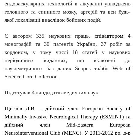
ендоваскулярних технологій в лікуванні ушкоджень
головного та спинного мозку, артерій та вен будь-
якої локалізації внаслідок бойових подій.
Є автором 335 наукових праць, с
півавтор
ом
4
монографій та 30 патентів
України, 37
робіт за
кордоном, у тому числі 18 статей у наукових
періодичних виданнях, що включені до
наукометричних баз даних Scopus та/або Web of
Science Core Collection.
Підготував 4 кандидатів медичних наук.
Щеглов Д.В. – д
ійсний член European Society of
Minimally Invasive Neurological Therapy (ESMINT) та
дійсни
й
член Mid-Eastern European
Neurointerventional Club (MENC). У 2011-2012 рр. д-р