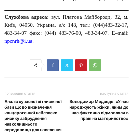
Службова адреса:
вул. Платона Майбороди, 32, м.
Київ, 04050, Україна, а/с 148, тел.: (044)483-32-17,
483-34-07 факс: (044) 483-76-00, 483-34-07.
E
–
mail
:
npcnrh
@
i
.
ua
.
попередня стаття
наступна стаття
Аналіз сучасної вітчизняної
Володимир Медведь: «У нас
бази щодо визначення
народжують жінки, яким до
канцерогенної небезпеки
нас фактично відмовляли в
ризику забруднення
праві на материнство»
навколишнього
середовища для населення