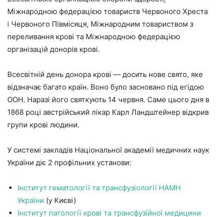
Міжнародною федерацією товариств Червоного Хреста
і Червоного Півмісяця, Міжнародним товариством з
переливання крові та Міжнародною федерацією
організацій донорів крові.
Всесвітній день донора крові — досить нове свято, яке
відзначає багато країн. Воно було засновано під егідою
ООН. Наразі його святкують 14 червня. Саме цього дня в
1868 році австрійський лікар Карл Ландштейнер відкрив
групи крові людини.
У системі закладів Національної академії медичних наук
України діє 2 профільних установи:
Інститут гематології та трансфузіології НАМН
України
(у Києві)
Інститут патології крові та трансфузійної медицини