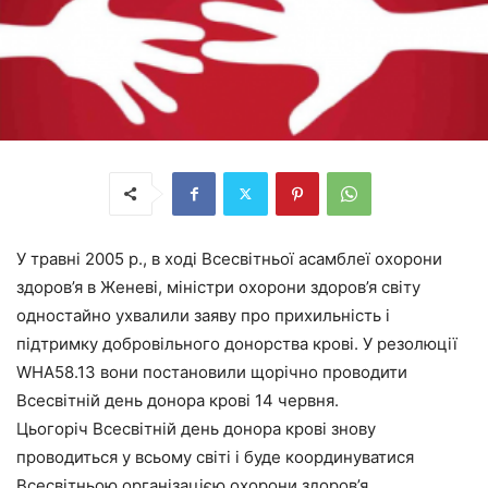
У травні 2005 р., в ході Всесвітньої асамблеї охорони
здоров’я в Женеві, міністри охорони здоров’я світу
одностайно ухвалили заяву про прихильність і
підтримку добровільного донорства крові. У резолюції
WHA58.13 вони постановили щорічно проводити
Всесвітній день донора крові 14 червня.
Цьогоріч Всесвітній день донора крові знову
проводиться у всьому світі і буде координуватися
Всесвітньою організацією охорони здоров’я,