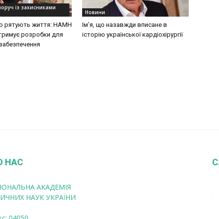
поруч із захисниками
Новини
 що рятують життя: НАМН
Ім’я, що назавжди вписане в
дтримує розробки для
історію української кардіохірургії
забезпечення
О НАС
С
ІОНАЛЬНА АКАДЕМІЯ
ИЧНИХ НАУК УКРАЇНИ
кс: 04050