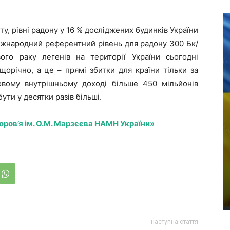
ту, рівні радону у 16 % досліджених будинків України
іжнародний референтний рівень для радону 300 Бк/
ого раку легенів на території України сьогодні
щорічно, а це – прямі збитки для країни тільки за
овому внутрішньому доході більше 450 мільйонів
ути у десятки разів більші.
оров’я ім. О.М. Марзєєва НАМН України»
наступна стаття