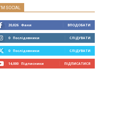
I'M SOCIAL
20,826
Фани
ВПОДОБАТИ
0
Послідовники
СЛІДУВАТИ
0
Послідовники
СЛІДУВАТИ
14,000
Підписники
ПІДПИСАТИСЯ