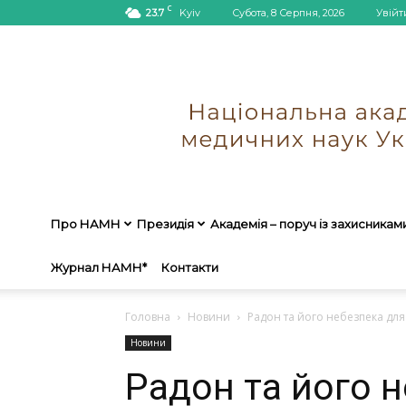
C
23.7
Kyiv
Субота, 8 Серпня, 2026
Увійт
Про НАМН
Президія
Академія – поруч із захисникам
Журнал НАМН*
Контакти
Головна
Новини
Радон та його небезпека для
Новини
Радон та його 