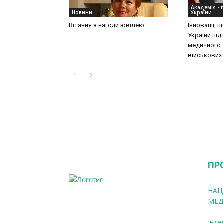
Академія - 
Новини
України
Вітання з нагоди ювілею
Інновації,
України пі
медичного 
військових
ПР
НАЦ
МЕД
Інде