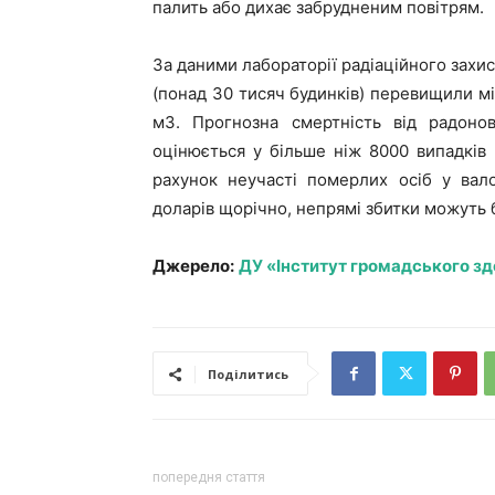
палить або дихає забрудненим повітрям.
За даними лабораторії радіаційного захис
(понад 30 тисяч будинків) перевищили м
м3. Прогнозна смертність від радонов
оцінюється у більше ніж 8000 випадків 
рахунок неучасті померлих осіб у вал
доларів щорічно, непрямі збитки можуть б
Джерело:
ДУ «Інститут громадського зд
Поділитись
попередня стаття