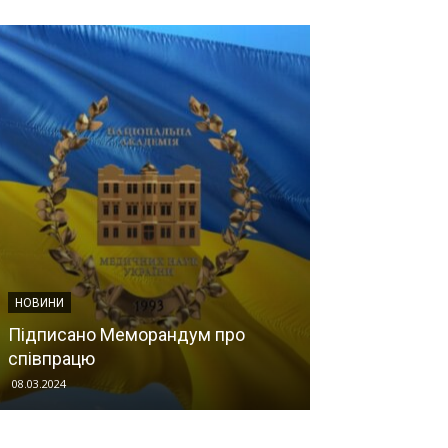
НОВИНИ
ІНОЗЕМНІ ЧЛЕНИ
Підписано Меморандум про
співпрацю
ГРИГОРЧУК Д
08.03.2024
Мозок
-
03.07.2019