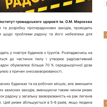
Інститут громадського здоров’я ім. О.М. Марзєєва
 та розробку протирадонових заходів, проводить
ня
щодо проблеми радону та його небезпеки для
дить у повітря будинків з ґрунтів. Розпадаючись на
ується до частинок пилу і утворює радіоактивний
 Радон обумовлює більше 70 % середньорічної дози
днією з причин онкозахворюваності.
асних будинках та на робочих місцях, але зменшити
них захисних заходів, зменшуючи таким чином ризик
ок радону у загальну захворюваність на рак легенів
ті. Цей ризик збільшується в 5-6 разів, якщо людина