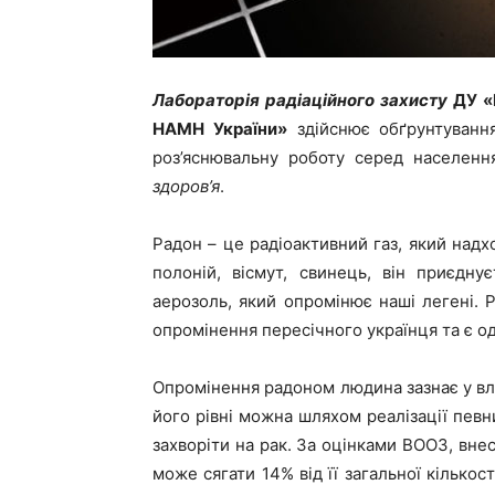
Лабораторія радіаційного захисту
ДУ «
НАМН України»
здійснює обґрунтування
роз’яснювальну роботу серед населен
здоров’я
.
Радон – це радіоактивний газ, який надхо
полоній, вісмут, свинець, він приєдн
аерозоль, який опромінює наші легені.
опромінення пересічного українця та є о
Опромінення радоном людина зазнає у вл
його рівні можна шляхом реалізації пев
захворіти на рак. За оцінками ВООЗ, внес
може сягати 14% від її загальної кількос