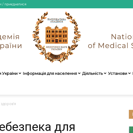
и / приєднатися
и України
Інформація для населення
Діяльність
Установи
НАМН
 здоров’я
небезпека для
України