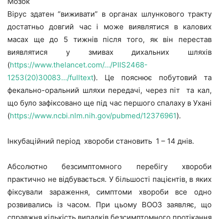
Мозок
Вірус здатен “виживати” в органах шлункового тракту
достатньо довгий час і може виявлятися в калових
масах ще до 5 тижнів після того, як він перестав
виявлятися у змивах дихальних шляхів
(
https://www.thelancet.com/…/PIIS2468-
1253(20)30083…/fulltext
). Це пояснює побутовий та
фекально-оральний шляхи передачі, через піт та кал,
що було зафіксовано ще під час першого спалаху в Ухані
(
https://www.ncbi.nlm.nih.gov/pubmed/12376961
).
Інкубаційний період хвороби становить 1 – 14 днів.
Абсолютно безсимптомного перебігу хвороби
практично не відбувається. У більшості пацієнтів, в яких
фіксували зараження, симптоми хвороби все одно
розвивались із часом. При цьому ВООЗ заявляє, що
справжня кількість випадків безсимптомного протікання