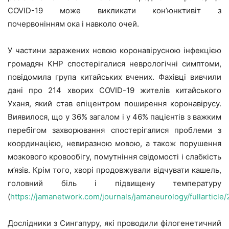
COVID-19 може викликати кон’юнктивіт з
почервонінням ока і навколо очей.
У частини заражених новою коронавірусною інфекцією
громадян КНР спостерігалися неврологічні симптоми,
повідомила група китайських вчених. Фахівці вивчили
дані про 214 хворих COVID-19 жителів китайського
Уханя, який став епіцентром поширення коронавірусу.
Виявилося, що у 36% загалом і у 46% пацієнтів з важким
перебігом захворювання спостерігалися проблеми з
координацією, невиразною мовою, а також порушення
мозкового кровообігу, помутніння свідомості і слабкість
м’язів. Крім того, хворі продовжували відчувати кашель,
головний біль і підвищену температуру
(
https://jamanetwork.com/journals/jamaneurology/fullarticl
Дослідники з Сингапуру, які проводили філогенетичний