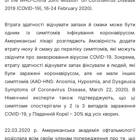
of the WHO-China Joint Mission on Coronavirus Disease
2019 (COVID-19), 16-24 February 2020).
Втрата здатності відчувати запахи й смаки може бути
одним із симптомів інфікування коронавірусом.
Американські лікарі розглядають ймовірність додати
втрату нюху й смаку до переліку симптомів, які можуть
свідчити про захворювання вірусом COVID-19. Зокрема,
втрату здатності відчувати запах фіксували в людей, які
були заражені коронавірусом, але не мали інших
симптомів (AAO-HNS: Anosmia, Hyposmia, and Dysgeusia
Symptoms of Coronavirus Disease, March 22, 2020). В
Німеччині експерти також підтверджують, що ці
симптоми спостерігали у 2 із 3 випадків зараження
COVID-19, у Південній Кореї – 30% від усіх хворих.
22.03.2020 р. Американська академія офтальмології
розіслала всім своїм членам попередження про те, що