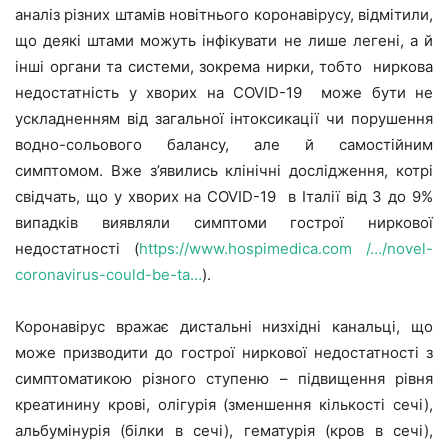
аналіз різних штамів новітнього коронавірусу, відмітили,
що деякі штами можуть інфікувати не лише легені, а й
інші органи та системи, зокрема нирки, тобто ниркова
недостатність у хворих на COVID-19 може бути не
ускладненням від загальної інтоксикації чи порушення
водно-сольового балансу, але й самостійним
симптомом. Вже з’явились клінічні дослідження, котрі
свідчать, що у хворих на COVID-19 в Італії від 3 до 9%
випадків виявляли симптоми гострої ниркової
недостатності (
https://www.hospimedica.com /…/novel-
coronavirus-could-be-ta…
).
Коронавірус вражає дистальні низхідні канальці, що
може призводити до гострої ниркової недостатності з
симптоматикою різного ступеню – підвищення рівня
креатинину крові, олігурія (зменшення кількості сечі),
альбумінурія (білки в сечі), гематурія (кров в сечі),