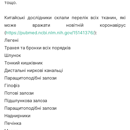
тощо.
Китайські дослідники склали перелік всіх тканин, які
може вражати новітній коронавірус
(
https://pubmed.ncbi.nlm.nih.gov/15141376/
):
Легені
Трахея та бронхи всіх порядків
Шлунок
Тонкий кишківник
Дистальні ниркові канальці
Паращитоподібні залози
Гіпофіз
Потові залози
Підшлункова залоза
Паращитоподібні залози
Наднирники
Печінка