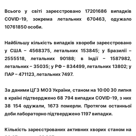
Всього у світі зареєстровано 17201686 випадків
COVID-19, зокрема летальних 670463, одужало
10761850 особи.
Найбільшу кількість випадків хвороби зареєстровано
у США – 4568375, летальних 153845; у Бразилії –
2555518, летальних 90188; в Індії – 1587982,
летальних – 35035; у РФ – 834499, летальних 13802; у
ПАР – 471123, летальних 7497.
За даними ЦГЗ МОЗ України, станом на 10:00 30 липня
в країні підтверджено 68 794 випадки COVID-19, з них
38 154 одужали, 1673 померли. Протягом останньої
доби лабораторно підтверджено 1197 випадки.
Кількість зареєстрованих активних хворих станом на