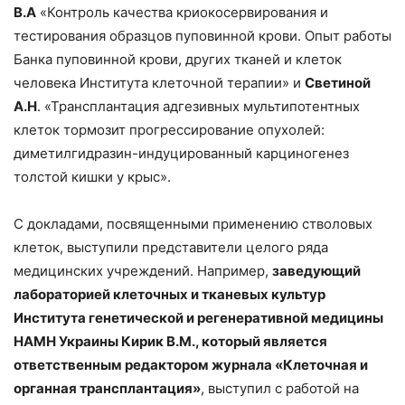
В.А
«Контроль качества криокосервирования и
тестирования образцов пуповинной крови. Опыт работы
Банка пуповинной крови, других тканей и клеток
человека Института клеточной терапии» и
Светиной
А.Н
. «Трансплантация адгезивных мультипотентных
клеток тормозит прогрессирование опухолей:
диметилгидразин-индуцированный карциногенез
толстой кишки у крыс».
С докладами, посвященными применению стволовых
клеток, выступили представители целого ряда
медицинских учреждений. Например,
заведующий
лабораторией клеточных и тканевых культур
Института генетической и регенеративной медицины
НАМН Украины Кирик В.М., который является
ответственным редактором журнала «Клеточная и
органная трансплантация»
, выступил с работой на