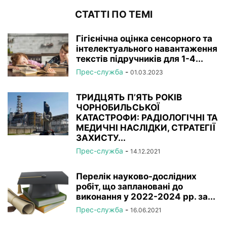
СТАТТІ ПО ТЕМІ
Гігієнічна оцінка сенсорного та
інтелектуального навантаження
текстів підручників для 1-4...
Прес-служба
-
01.03.2023
ТРИДЦЯТЬ П’ЯТЬ РОКІВ
ЧОРНОБИЛЬСЬКОЇ
КАТАСТРОФИ: РАДІОЛОГІЧНІ ТА
МЕДИЧНІ НАСЛІДКИ, СТРАТЕГІЇ
ЗАХИСТУ...
Прес-служба
-
14.12.2021
Перелік науково-дослідних
робіт, що заплановані до
виконання у 2022-2024 рр. за...
Прес-служба
-
16.06.2021