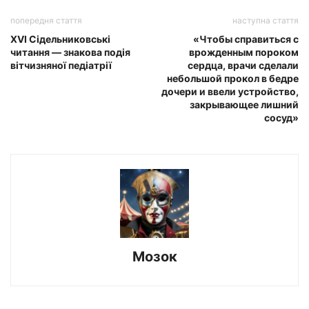
попередня стаття
наступна стаття
XVI Сідельниковські
«Чтобы справиться с
читання — знакова подія
врожденным пороком
вітчизняної педіатрії
сердца, врачи сделали
небольшой прокол в бедре
дочери и ввели устройство,
закрывающее лишний
сосуд»
Мозок