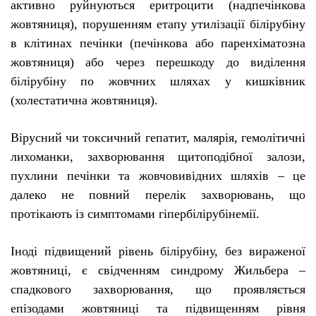
активно руйнуються еритроцити (надпечінкова
жовтяниця), порушенням етапу утилізації білірубіну
в клітинах печінки (печінкова або паренхіматозна
жовтяниця) або через перешкоду до виділення
білірубіну по жовчних шляхах у кишківник
(холестатична жовтяниця).
Вірусний чи токсичний гепатит, малярія, гемолітичні
лихоманки, захворювання щитоподібної залози,
пухлини печінки та жовчовивідних шляхів – це
далеко не повний перелік захворювань, що
протікають із симптомами гіпербілірубінемії.
Іноді підвищений рівень білірубіну, без вираженої
жовтяниці, є свідченням синдрому Жильбера –
спадкового захворювання, що проявляється
епізодами жовтяниці та підвищенням рівня