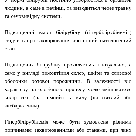
людини, а саме в печінці, та виводиться через травну
та сечовивідну системи.
Підвищений вміст білірубіну (гіпербілірубінемія)
свідчить про захворювання або інший патологічний
стан.
Підвищення білірубіну проявляється і візуально, а
саме у вигляді пожовтіння склер, шкіри та слизової
оболонки ротової порожнини. В залежності від
характеру патологічного процесу може змінюватися
колір сечі (на темний) та калу (на світлий або
знебарвлений).
Гіпербілірубінемія може бути зумовлена різними
причинами: захворюваннями або станами, при яких