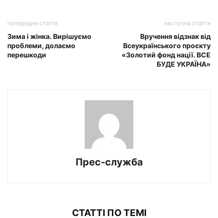
попередня стаття
наступна стаття
Зима і жінка. Вирішуємо
Вручення відзнак від
проблеми, долаємо
Всеукраїнського проєкту
перешкоди
«Золотий фонд нації. ВСЕ
БУДЕ УКРАЇНА»
Прес-служба
СТАТТІ ПО ТЕМІ