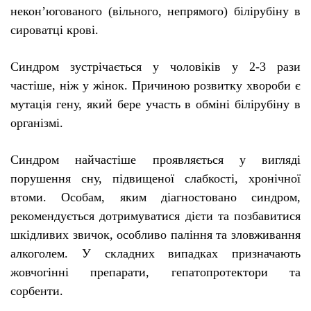
некон’югованого (вільного, непрямого) білірубіну в
сироватці крові.
Синдром зустрічається у чоловіків у 2-3 рази
частіше, ніж у жінок. Причиною розвитку хвороби є
мутація гену, який бере участь в обміні білірубіну в
організмі.
Синдром найчастіше проявляється у вигляді
порушення сну, підвищеної слабкості, хронічної
втоми. Особам, яким діагностовано синдром,
рекомендується дотримуватися дієти та позбавитися
шкідливих звичок, особливо паління та зловживання
алкоголем. У складних випадках призначають
жовчогінні препарати, гепатопротектори та
сорбенти.