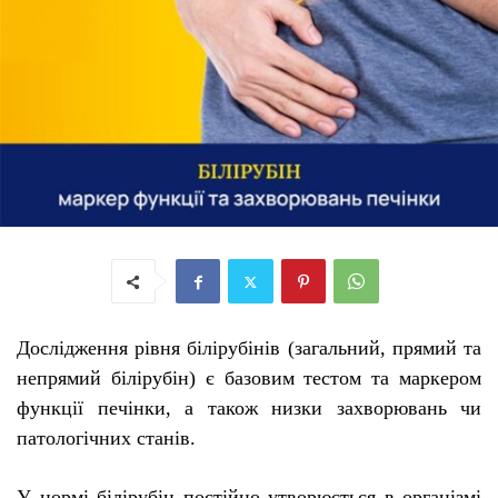
Дослідження рівня білірубінів (загальний, прямий та
непрямий білірубін) є базовим тестом та маркером
функції печінки, а також низки захворювань чи
патологічних станів.
У нормі білірубін постійно утворюється в організмі