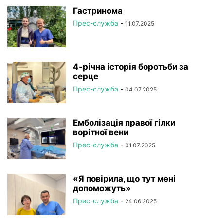
РЕЄСТР
СТАТУТНІ ДОКУМЕНТИ
УСТАНОВИ НАМН
Гастринома
ФОТОРЕПОРТАЖ
ЦІКАВІ ПРОФЕСІЙНІ ВИПАДКИ
Прес-служба
-
11.07.2025
ЧЛЕНИ-КОРЕСПОНДЕНТИ
4-річна історія боротьби за
серце
Прес-служба
-
04.07.2025
Емболізація правої гілки
ворітної вени
Прес-служба
-
01.07.2025
«Я повірила, що тут мені
допоможуть»
Прес-служба
-
24.06.2025