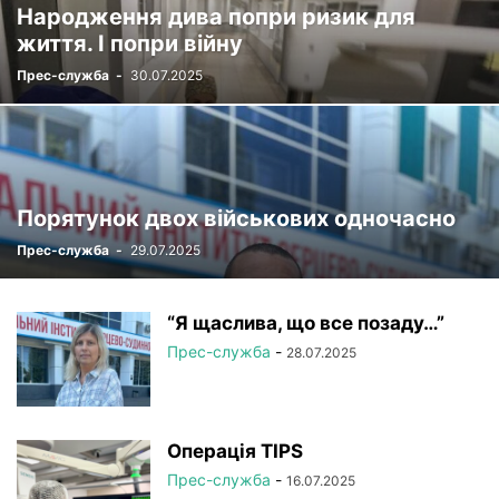
Народження дива попри ризик для
РЕЄСТР
СТАТУТНІ ДОКУМЕНТИ
УСТАНОВИ НАМН
життя. І попри війну
ФОТОРЕПОРТАЖ
ЦІКАВІ ПРОФЕСІЙНІ ВИПАДКИ
Прес-служба
-
30.07.2025
ЧЛЕНИ-КОРЕСПОНДЕНТИ
Порятунок двох військових одночасно
Прес-служба
-
29.07.2025
“Я щаслива, що все позаду…”
Прес-служба
-
28.07.2025
Операція TIPS
Прес-служба
-
16.07.2025