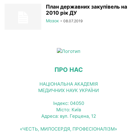
РЕЄСТР
СТАТУТНІ ДОКУМЕНТИ
УСТАНОВИ НАМН
План державних закупівель на
2010 рік ДУ
ФОТОРЕПОРТАЖ
ЦІКАВІ ПРОФЕСІЙНІ ВИПАДКИ
Мозок
-
08.07.2019
ЧЛЕНИ-КОРЕСПОНДЕНТИ
ПРО НАС
НАЦІОНАЛЬНА АКАДЕМІЯ
МЕДИЧНИХ НАУК УКРАЇНИ
Індекс: 04050
Місто: Київ
Адреса: вул. Герцена, 12
«ЧЕСТЬ, МИЛОСЕРДЯ, ПРОФЕСІОНАЛІЗМ»