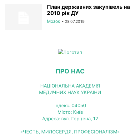
РЕЄСТР
СТАТУТНІ ДОКУМЕНТИ
УСТАНОВИ НАМН
План державних закупівель на
2010 рік ДУ
ФОТОРЕПОРТАЖ
ЦІКАВІ ПРОФЕСІЙНІ ВИПАДКИ
Мозок
-
08.07.2019
ЧЛЕНИ-КОРЕСПОНДЕНТИ
ПРО НАС
НАЦІОНАЛЬНА АКАДЕМІЯ
МЕДИЧНИХ НАУК УКРАЇНИ
Індекс: 04050
Місто: Київ
Адреса: вул. Герцена, 12
«ЧЕСТЬ, МИЛОСЕРДЯ, ПРОФЕСІОНАЛІЗМ»