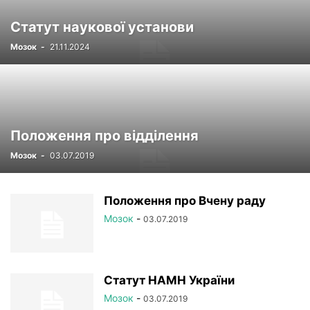
РЕЄСТР
СТАТУТНІ ДОКУМЕНТИ
УСТАНОВИ НАМН
Статут наукової установи
ФОТОРЕПОРТАЖ
ЦІКАВІ ПРОФЕСІЙНІ ВИПАДКИ
Мозок
-
21.11.2024
ЧЛЕНИ-КОРЕСПОНДЕНТИ
Положення про відділення
Мозок
-
03.07.2019
Положення про Вчену раду
Мозок
-
03.07.2019
Статут НАМН України
Мозок
-
03.07.2019