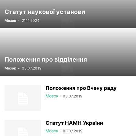
РЕЄСТР
СТАТУТНІ ДОКУМЕНТИ
УСТАНОВИ НАМН
Статут наукової установи
ФОТОРЕПОРТАЖ
ЦІКАВІ ПРОФЕСІЙНІ ВИПАДКИ
Мозок
-
21.11.2024
ЧЛЕНИ-КОРЕСПОНДЕНТИ
Положення про відділення
Мозок
-
03.07.2019
Положення про Вчену раду
Мозок
-
03.07.2019
Статут НАМН України
Мозок
-
03.07.2019