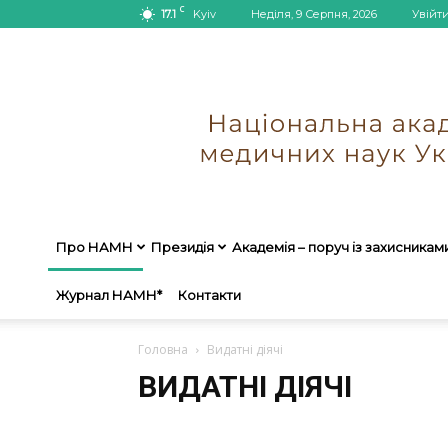
C
17.1
Kyiv
Неділя, 9 Серпня, 2026
Увійт
Про НАМН
Президія
Академія – поруч із захисникам
Журнал НАМН*
Контакти
Головна
Видатні діячі
ВИДАТНІ ДІЯЧІ