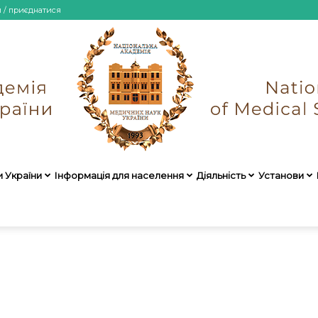
и / приєднатися
и України
Інформація для населення
Діяльність
Установи
НАМН
України