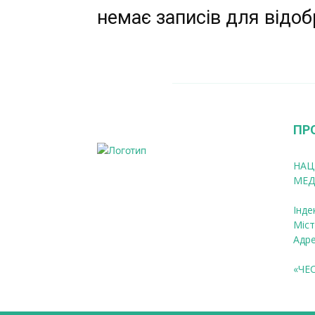
немає записів для відо
ПР
НАЦ
МЕД
Інде
Міст
Адре
«ЧЕ