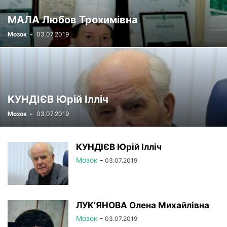
РЕЄСТР
СТАТУТНІ ДОКУМЕНТИ
УСТАНОВИ НАМН
МАЛА Любов Трохимівна
ФОТОРЕПОРТАЖ
ЦІКАВІ ПРОФЕСІЙНІ ВИПАДКИ
Мозок
-
03.07.2019
ЧЛЕНИ-КОРЕСПОНДЕНТИ
КУНДІЄВ Юрій Ілліч
Мозок
-
03.07.2019
КУНДІЄВ Юрій Ілліч
Мозок
-
03.07.2019
ЛУК’ЯНОВА Олена Михайлівна
Мозок
-
03.07.2019