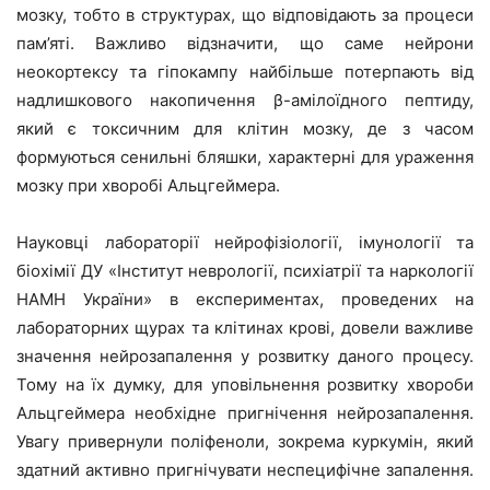
мозку, тобто в структурах, що відповідають за процеси
пам’яті. Важливо відзначити, що саме нейрони
неокортексу та гіпокампу найбільше потерпають від
надлишкового накопичення β-амілоїдного пептиду,
який є токсичним для клітин мозку, де з часом
формуються сенильні бляшки, характерні для ураження
мозку при хворобі Альцгеймера.
Науковці лабораторії нейрофізіології, імунології та
біохімії ДУ «Інститут неврології, психіатрії та наркології
НАМН України» в експериментах, проведених на
лабораторних щурах та клітинах крові, довели важливе
значення нейрозапалення у розвитку даного процесу.
Тому на їх думку, для уповільнення розвитку хвороби
Альцгеймера необхідне пригнічення нейрозапалення.
Увагу привернули поліфеноли, зокрема куркумін, який
здатний активно пригнічувати неспецифічне запалення.