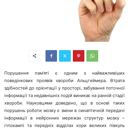
Порушення пам’яті є одним з найважливіших
поведінкових проявів хвороби Альцгеймера. Втрата
здібностей до орієнтації у просторі, забування поточної
інформації та недавнішніх подій виникає на ранній стадії
хвороби. Науковцями доведено, що в основі таких
порушень роботи мозку є зміни в синаптичній передачі
інформації в нейронних мережах структур мозку –
гіпокампі та передніх відділах кори великих півкуль