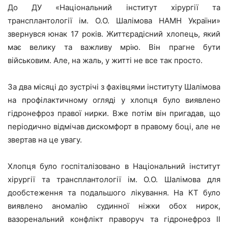
До ДУ «Національний інститут хірургії та
трансплантології ім. О.О. Шалімова НАМН України»
звернувся юнак 17 років. Життєрадісний хлопець, який
має велику та важливу мрію. Він прагне бути
військовим. Але, на жаль, у житті не все так просто.
За два місяці до зустрічі з фахівцями інституту Шалімова
на профілактичному огляді у хлопця було виявлено
гідронефроз правої нирки. Вже потім він пригадав, що
періодично відмічав дискомфорт в правому боці, але не
звертав на це увагу.
Хлопця було госпіталізовано в Національний інститут
хірургії та трансплантології ім. О.О. Шалімова для
дообстеження та подальшого лікування. На КТ було
виявлено аномалію судинної ніжки обох нирок,
вазоренальний конфлікт праворуч та гідронефроз ІІ