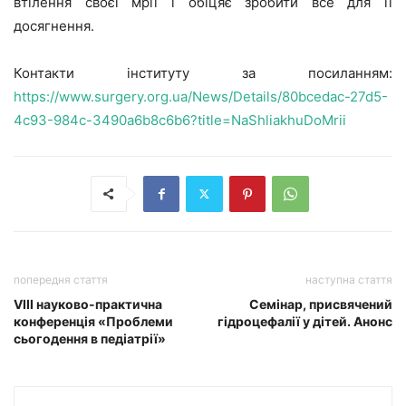
втілення своєї мрії і обіцяє зробити все для її
досягнення.
Контакти інституту за посиланням:
https://www.surgery.org.ua/News/Details/80bcedac-27d5-
4c93-984c-3490a6b8c6b6?title=NaShliakhuDoMrii
попередня стаття
наступна стаття
VIII науково-практична
Семінар, присвячений
конференція «Проблеми
гідроцефалії у дітей. Анонс
сьогодення в педіатрії»