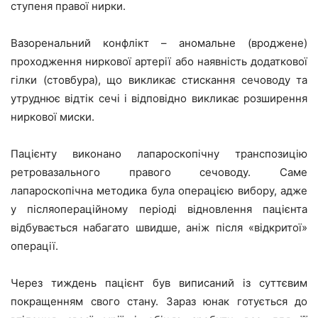
ступеня правої нирки.
Вазоренальний конфлікт – аномальне (вроджене)
проходження ниркової артерії або наявність додаткової
гілки (стовбура), що викликає стискання сечоводу та
утруднює відтік сечі і відповідно викликає розширення
ниркової миски.
Пацієнту виконано лапароскопічну транспозицію
ретровазального правого сечоводу. Саме
лапароскопічна методика була операцією вибору, адже
у післяопераційному періоді відновлення пацієнта
відбувається набагато швидше, аніж після «відкритої»
операції.
Через тиждень пацієнт був виписаний із суттєвим
покращенням свого стану. Зараз юнак готується до